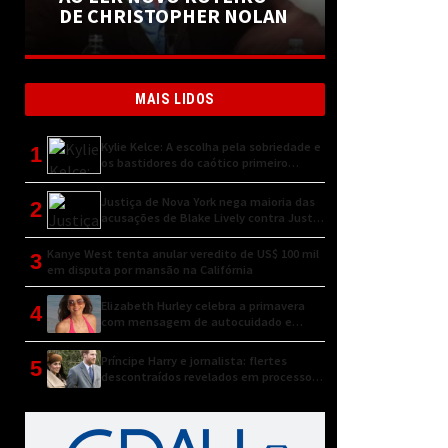
DE CHRISTOPHER NOLAN
MAIS LIDOS
Kylie Kelce: A escolha pela sobriedade e
1
os bastidores do caótico primeiro
encontro
Justiça de Nova York nega maioria das
2
acusações de Blake Lively contra Justin
Baldoni
Kanye West tenta anular veredito de US$ 100 mil
3
em disputa por mansão na Califórnia
Elizabeth Hurley celebra a primavera
4
com mensagem de autocuidado e
conexão natural
Príncipe Harry e jornalista: flertes
5
descontraídos revelados em processo
judicial