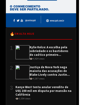
🔥
EM ALTA HOJE
1
Kylie Kelce: A escolha pela
sobriedade e os bastidores
do caótico primeiro
encontro
👁 4,424 views
2
Justiça de Nova York nega
maioria das acusações de
Blake Lively contra Justin
Baldoni
👁 4,187 views
3
Kanye West tenta anular veredito de
US$ 100 mil em disputa por mansão na
Califórnia
👁 3,554 views