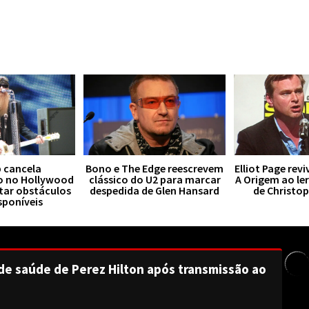
 cancela
Bono e The Edge reescrevem
Elliot Page rev
o no Hollywood
clássico do U2 para marcar
A Origem ao le
tar obstáculos
despedida de Glen Hansard
de Christo
sponíveis
de saúde de Perez Hilton após transmissão ao