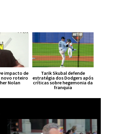
ive impacto de
Tarik Skubal defende
r novo roteiro
estratégia dos Dodgers após
pher Nolan
críticas sobre hegemonia da
franquia
Mais notícias