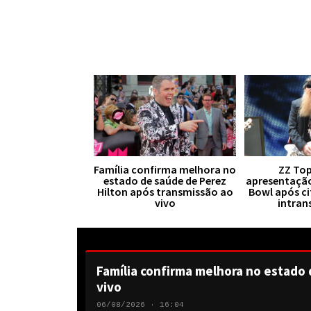
Família confirma melhora no
ZZ Top
estado de saúde de Perez
apresentaçã
Hilton após transmissão ao
Bowl após ci
vivo
intran
Família confirma melhora no estado 
vivo
06/08/2026 · 16:04