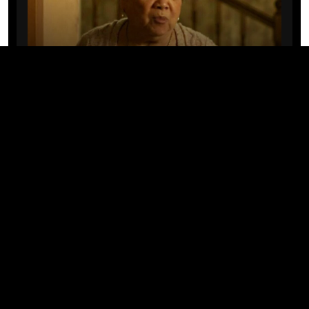
CINE/TV
Mary Rivera, a avó de Ned em
Homem-Aranha: Sem Volta Para
Casa, morre aos 82 anos
04/08/2026 · 08:05