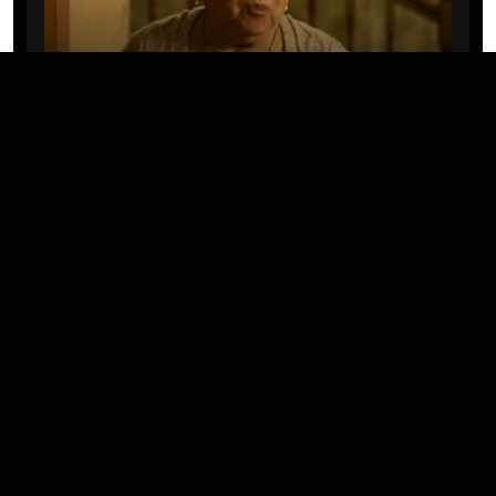
CINE/TV
Mary Rivera, a avó de Ned em
Homem-Aranha: Sem Volta Para
Casa, morre aos 82 anos
04/08/2026 · 08:05