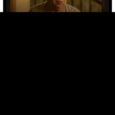
CINE/TV
Mary Rivera, a avó de Ned em
Homem-Aranha: Sem Volta Para
Casa, morre aos 82 anos
04/08/2026 · 08:05