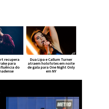
irt recupera
Dua Lipa e Callum Turner
Drake para
atraem holofotes em noite
nfluência do
de gala para One Night Only
anadense
em NY
Mais notícias