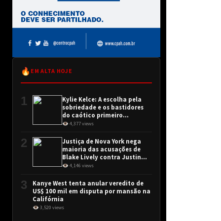
🔥
EM ALTA HOJE
1
Kylie Kelce: A escolha pela
sobriedade e os bastidores
do caótico primeiro
encontro
👁 4,377 views
2
Justiça de Nova York nega
maioria das acusações de
Blake Lively contra Justin
Baldoni
👁 4,146 views
3
Kanye West tenta anular veredito de
US$ 100 mil em disputa por mansão na
Califórnia
👁 3,520 views