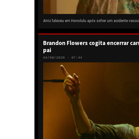
Atriz faleceu em Honolulu após sofrer um acidente vascul
Brandon Flowers cogita encerrar carr
pai
04/08/2026 · 07:44