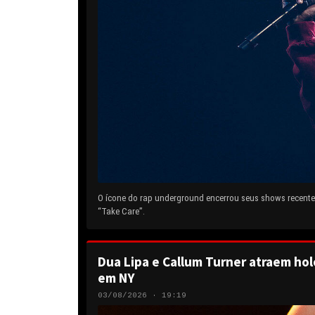
O ícone do rap underground encerrou seus shows recentes
“Take Care”.
Dua Lipa e Callum Turner atraem hol
em NY
03/08/2026 · 19:19