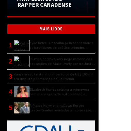
RAPPER CANADENSE
MAIS LIDOS
Kylie Kelce: A escolha pela sobriedade e
1
os bastidores do caótico primeiro
encontro
Justiça de Nova York nega maioria das
2
acusações de Blake Lively contra Justin
Baldoni
Kanye West tenta anular veredito de US$ 100 mil
3
em disputa por mansão na Califórnia
Elizabeth Hurley celebra a primavera
4
com mensagem de autocuidado e
conexão natural
Príncipe Harry e jornalista: flertes
5
descontraídos revelados em processo
judicial