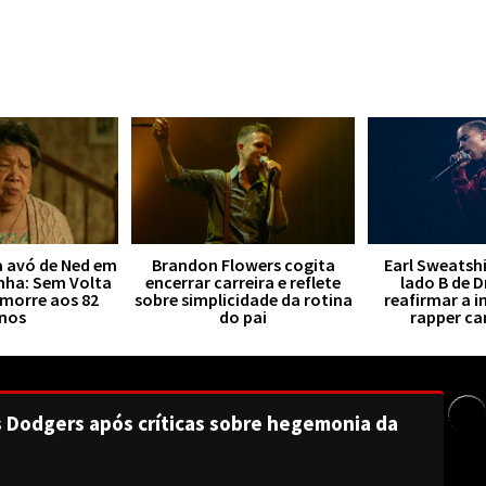
a avó de Ned em
Brandon Flowers cogita
Earl Sweatsh
ha: Sem Volta
encerrar carreira e reflete
lado B de 
 morre aos 82
sobre simplicidade da rotina
reafirmar a i
nos
do pai
rapper c
s Dodgers após críticas sobre hegemonia da