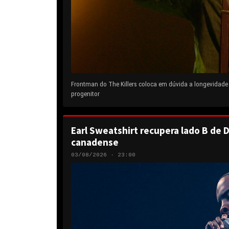
Frontman do The Killers coloca em dúvida a longevidad
progenitor
Earl Sweatshirt recupera lado B de D
canadense
03/08/2026 · 23:00