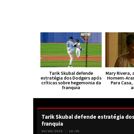
Tarik Skubal defende
Mary Rivera, 
estratégia dos Dodgers após
Homem-Aran
críticas sobre hegemonia da
Para Casa,
franquia
a
Tarik Skubal defende estratégia do
franquia
04/08/2026 · 10:40