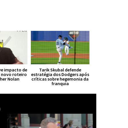
ive impacto de
Tarik Skubal defende
r novo roteiro
estratégia dos Dodgers após
pher Nolan
críticas sobre hegemonia da
franquia
Mais notícias