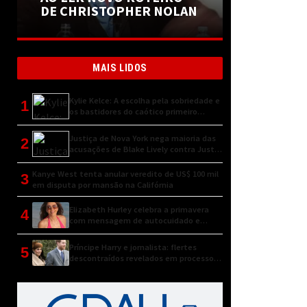
DE CHRISTOPHER NOLAN
MAIS LIDOS
Kylie Kelce: A escolha pela sobriedade e
1
os bastidores do caótico primeiro
encontro
Justiça de Nova York nega maioria das
2
acusações de Blake Lively contra Justin
Baldoni
Kanye West tenta anular veredito de US$ 100 mil
3
em disputa por mansão na Califórnia
Elizabeth Hurley celebra a primavera
4
com mensagem de autocuidado e
conexão natural
Príncipe Harry e jornalista: flertes
5
descontraídos revelados em processo
judicial