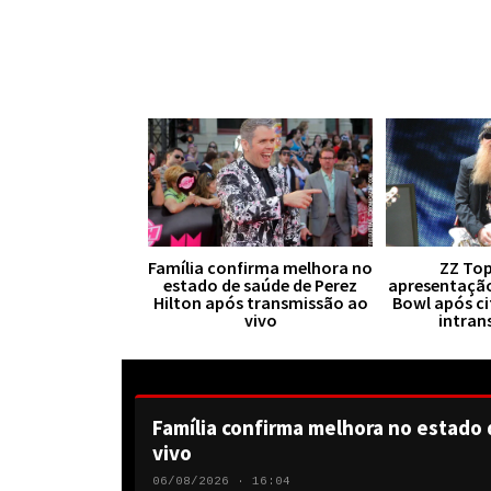
Família confirma melhora no
ZZ Top
estado de saúde de Perez
apresentaçã
Hilton após transmissão ao
Bowl após ci
vivo
intran
Família confirma melhora no estado 
vivo
06/08/2026 · 16:04