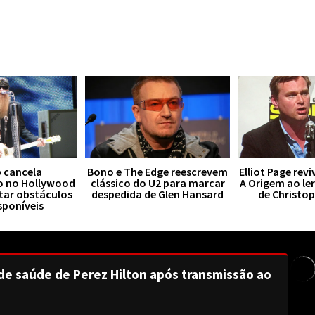
 cancela
Bono e The Edge reescrevem
Elliot Page rev
o no Hollywood
clássico do U2 para marcar
A Origem ao le
tar obstáculos
despedida de Glen Hansard
de Christo
sponíveis
de saúde de Perez Hilton após transmissão ao