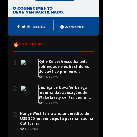
🔥
EM ALTA HOJE
1
Kylie Kelce: A escolha pela
sobriedade e os bastidores
do caótico primeiro
encontro
👁 4,405 views
2
Justiça de Nova York nega
maioria das acusações de
Blake Lively contra Justin
Baldoni
👁 4,172 views
3
Kanye West tenta anular veredito de
US$ 100 mil em disputa por mansão na
Califórnia
👁 3,541 views