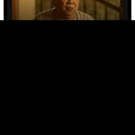
CINE/TV
Mary Rivera, a avó de Ned em
Homem-Aranha: Sem Volta Para
Casa, morre aos 82 anos
04/08/2026 · 08:05