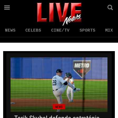
NEWS
CELEBS
CINE/TV
SPORTS
MIX
NEWS