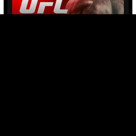
NEWS
Michael “PQD” Oliveira busca 10ª
vitória hoje no UFC com
patrocínio da Meridianbet
01/08/2026 · 08:19