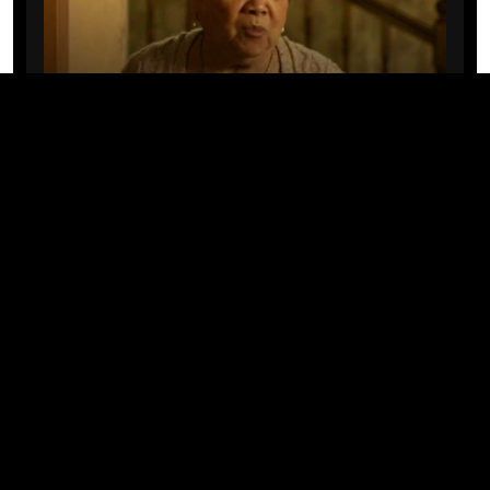
CINE/TV
Mary Rivera, a avó de Ned em
Homem-Aranha: Sem Volta Para
Casa, morre aos 82 anos
04/08/2026 · 08:05