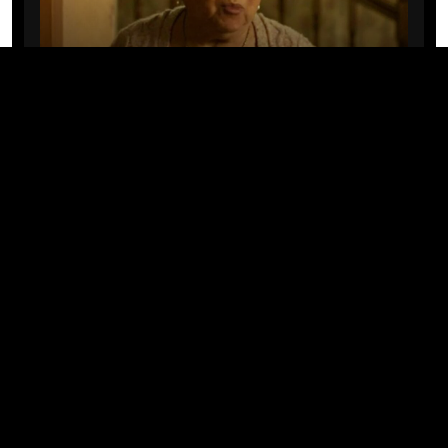
CINE/TV
Mary Rivera, a avó de Ned em
Homem-Aranha: Sem Volta Para
Casa, morre aos 82 anos
04/08/2026 · 08:05