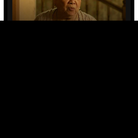
CINE/TV
Mary Rivera, a avó de Ned em
Homem-Aranha: Sem Volta Para
Casa, morre aos 82 anos
04/08/2026 · 08:05