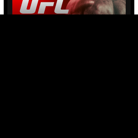
NEWS
Michael “PQD” Oliveira busca 10ª
vitória hoje no UFC com
patrocínio da Meridianbet
01/08/2026 · 08:19