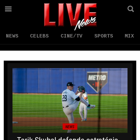
NEWS
CELEBS
CINE/TV
SPORTS
MIX
NEWS