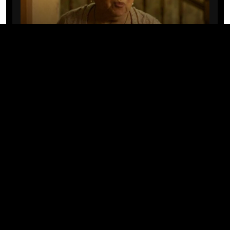
CINE/TV
Mary Rivera, a avó de Ned em
Homem-Aranha: Sem Volta Para
Casa, morre aos 82 anos
04/08/2026 · 08:05