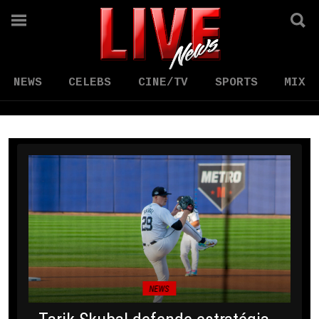
NEWS
CELEBS
CINE/TV
SPORTS
MIX
NEWS