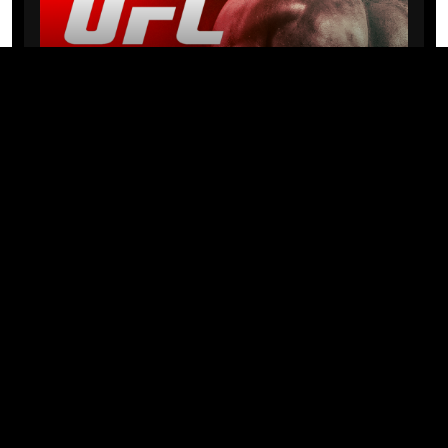
NEWS
Michael “PQD” Oliveira busca 10ª
vitória hoje no UFC com
patrocínio da Meridianbet
01/08/2026 · 08:19