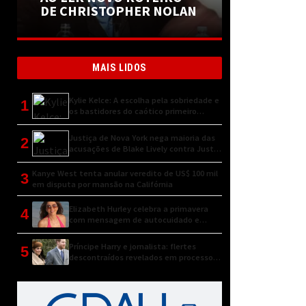
DE CHRISTOPHER NOLAN
MAIS LIDOS
Kylie Kelce: A escolha pela sobriedade e
1
os bastidores do caótico primeiro
encontro
Justiça de Nova York nega maioria das
2
acusações de Blake Lively contra Justin
Baldoni
Kanye West tenta anular veredito de US$ 100 mil
3
em disputa por mansão na Califórnia
Elizabeth Hurley celebra a primavera
4
com mensagem de autocuidado e
conexão natural
Príncipe Harry e jornalista: flertes
5
descontraídos revelados em processo
judicial