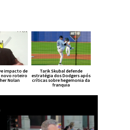
ive impacto de
Tarik Skubal defende
r novo roteiro
estratégia dos Dodgers após
pher Nolan
críticas sobre hegemonia da
franquia
Mais notícias