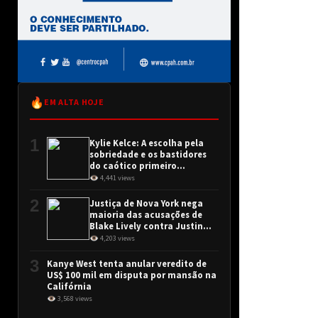
🔥
EM ALTA HOJE
1
Kylie Kelce: A escolha pela
sobriedade e os bastidores
do caótico primeiro
encontro
👁 4,441 views
2
Justiça de Nova York nega
maioria das acusações de
Blake Lively contra Justin
Baldoni
👁 4,203 views
3
Kanye West tenta anular veredito de
US$ 100 mil em disputa por mansão na
Califórnia
👁 3,568 views