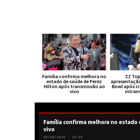
Família confirma melhora no
ZZ Top
estado de saúde de Perez
apresentaçã
Hilton após transmissão ao
Bowl após ci
vivo
intran
Família confirma melhora no estado 
vivo
06/08/2026 · 16:04