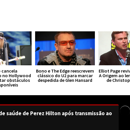
 cancela
Bono e The Edge reescrevem
Elliot Page rev
o no Hollywood
clássico do U2 para marcar
A Origem ao le
tar obstáculos
despedida de Glen Hansard
de Christo
sponíveis
de saúde de Perez Hilton após transmissão ao