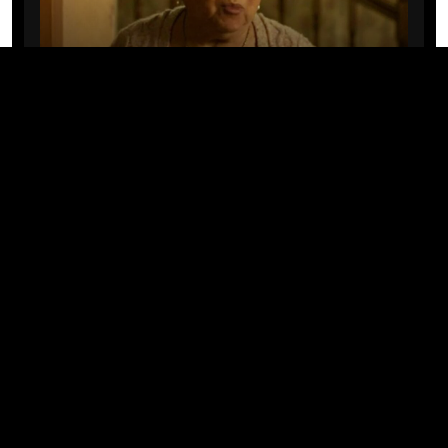
CINE/TV
Mary Rivera, a avó de Ned em
Homem-Aranha: Sem Volta Para
Casa, morre aos 82 anos
04/08/2026 · 08:05