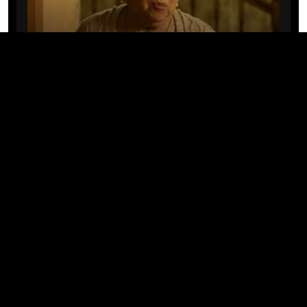
CINE/TV
Mary Rivera, a avó de Ned em
Homem-Aranha: Sem Volta Para
Casa, morre aos 82 anos
04/08/2026 · 08:05