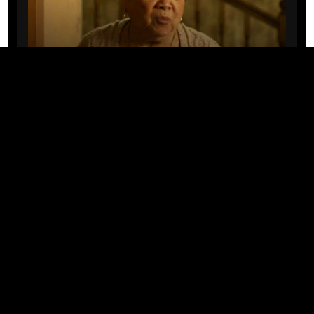
CINE/TV
Mary Rivera, a avó de Ned em
Homem-Aranha: Sem Volta Para
Casa, morre aos 82 anos
04/08/2026 · 08:05