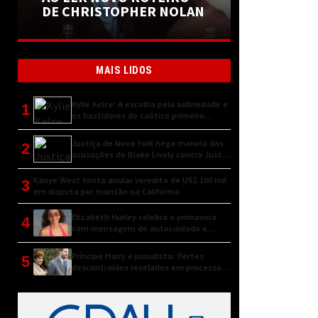
DE CHRISTOPHER NOLAN
MAIS LIDOS
Kylie Kelce: A escolha pela sobriedade e
1
os bastidores do caótico primeiro
encontro
Justiça de Nova York nega maioria das
2
acusações de Blake Lively contra Justin
Baldoni
Kanye West tenta anular veredito de US$ 100 mil
3
em disputa por mansão na Califórnia
Elizabeth Hurley celebra a primavera
4
com mensagem de autocuidado e
conexão natural
Príncipe Harry e jornalista: flertes
5
descontraídos revelados em processo
judicial