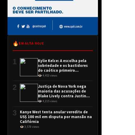
🔥
EM ALTA HOJE
1
Kylie Kelce: A escolha pela
sobriedade e os bastidores
do caótico primeiro
encontro
👁 4,453 views
2
Justiça de Nova York nega
maioria das acusações de
Blake Lively contra Justin
Baldoni
👁 4,215 views
3
Kanye West tenta anular veredito de
US$ 100 mil em disputa por mansão na
Califórnia
👁 3,578 views