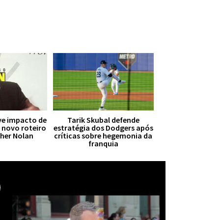
ive impacto de
Tarik Skubal defende
r novo roteiro
estratégia dos Dodgers após
pher Nolan
críticas sobre hegemonia da
franquia
Mais notícias