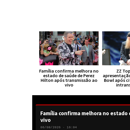
Família confirma melhora no
ZZ Top
estado de saúde de Perez
apresentaçã
Hilton após transmissão ao
Bowl após ci
vivo
intran
Família confirma melhora no estado 
vivo
06/08/2026 · 16:04