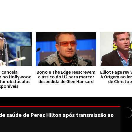
 cancela
Bono e The Edge reescrevem
Elliot Page rev
o no Hollywood
clássico do U2 para marcar
A Origem ao le
tar obstáculos
despedida de Glen Hansard
de Christo
sponíveis
de saúde de Perez Hilton após transmissão ao