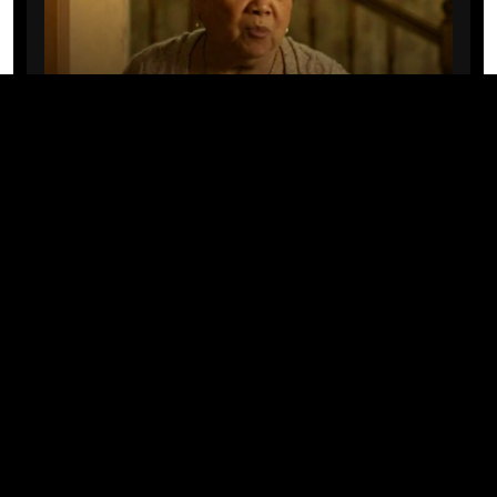
CINE/TV
Mary Rivera, a avó de Ned em
Homem-Aranha: Sem Volta Para
Casa, morre aos 82 anos
04/08/2026 · 08:05