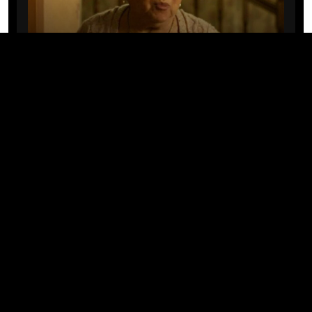
CINE/TV
Mary Rivera, a avó de Ned em
Homem-Aranha: Sem Volta Para
Casa, morre aos 82 anos
04/08/2026 · 08:05