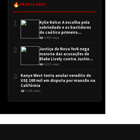
🔥
EM ALTA HOJE
1
Kylie Kelce: A escolha pela
sobriedade e os bastidores
do caótico primeiro
encontro
👁 4,452 views
2
Justiça de Nova York nega
maioria das acusações de
Blake Lively contra Justin
Baldoni
👁 4,213 views
3
Kanye West tenta anular veredito de
US$ 100 mil em disputa por mansão na
Califórnia
👁 3,576 views