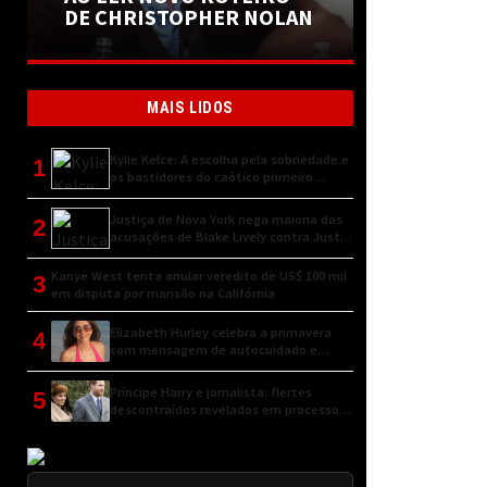
DE CHRISTOPHER NOLAN
MAIS LIDOS
Kylie Kelce: A escolha pela sobriedade e
1
os bastidores do caótico primeiro
encontro
Justiça de Nova York nega maioria das
2
acusações de Blake Lively contra Justin
Baldoni
Kanye West tenta anular veredito de US$ 100 mil
3
em disputa por mansão na Califórnia
Elizabeth Hurley celebra a primavera
4
com mensagem de autocuidado e
conexão natural
Príncipe Harry e jornalista: flertes
5
descontraídos revelados em processo
judicial