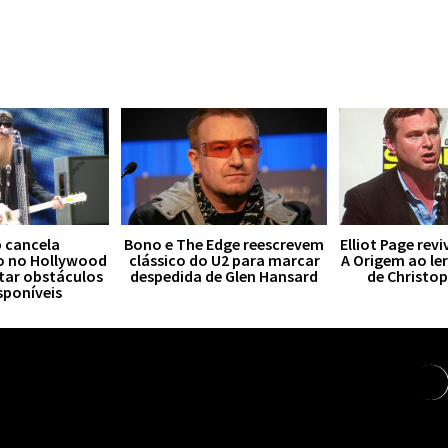
 cancela
Bono e The Edge reescrevem
Elliot Page rev
o no Hollywood
clássico do U2 para marcar
A Origem ao le
tar obstáculos
despedida de Glen Hansard
de Christo
sponíveis