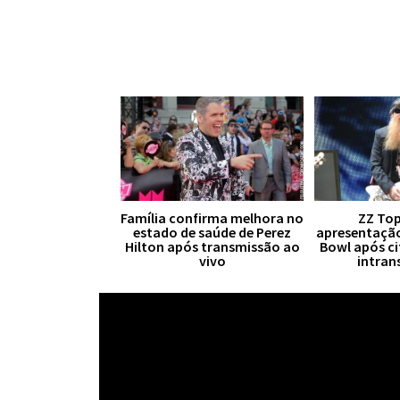
Família confirma melhora no
ZZ Top
estado de saúde de Perez
apresentaçã
Hilton após transmissão ao
Bowl após ci
vivo
intran