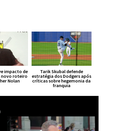
ive impacto de
Tarik Skubal defende
r novo roteiro
estratégia dos Dodgers após
pher Nolan
críticas sobre hegemonia da
franquia
Mais notícias