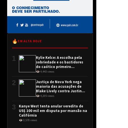
🔥
EM ALTA HOJE
1
Kylie Kelce: A escolha pela
sobriedade e os bastidores
do caótico primeiro
encontro
👁 4,443 views
2
Justiça de Nova York nega
maioria das acusações de
Blake Lively contra Justin
Baldoni
👁 4,205 views
3
Kanye West tenta anular veredito de
US$ 100 mil em disputa por mansão na
Califórnia
👁 3,570 views