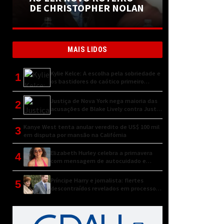
DE CHRISTOPHER NOLAN
MAIS LIDOS
Kylie Kelce: A escolha pela sobriedade e
1
os bastidores do caótico primeiro
encontro
Justiça de Nova York nega maioria das
2
acusações de Blake Lively contra Justin
Baldoni
Kanye West tenta anular veredito de US$ 100 mil
3
em disputa por mansão na Califórnia
Elizabeth Hurley celebra a primavera
4
com mensagem de autocuidado e
conexão natural
Príncipe Harry e jornalista: flertes
5
descontraídos revelados em processo
judicial