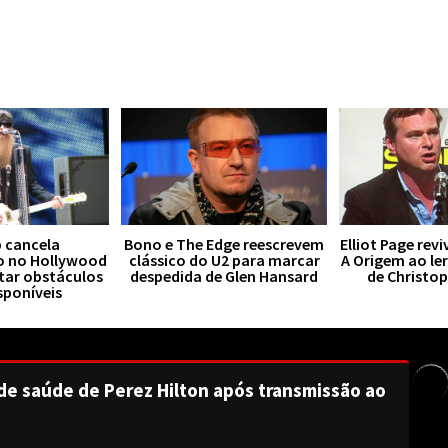
 cancela
Bono e The Edge reescrevem
Elliot Page rev
o no Hollywood
clássico do U2 para marcar
A Origem ao le
tar obstáculos
despedida de Glen Hansard
de Christo
sponíveis
de saúde de Perez Hilton após transmissão ao