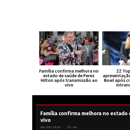
Família confirma melhora no
ZZ Top
estado de saúde de Perez
apresentaçã
Hilton após transmissão ao
Bowl após ci
vivo
intran
Família confirma melhora no estado 
vivo
06/08/2026 · 16:04