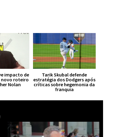
ive impacto de
Tarik Skubal defende
r novo roteiro
estratégia dos Dodgers após
pher Nolan
críticas sobre hegemonia da
franquia
Mais notícias