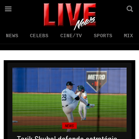
NEWS
CELEBS
CINE/TV
SPORTS
MIX
NEWS