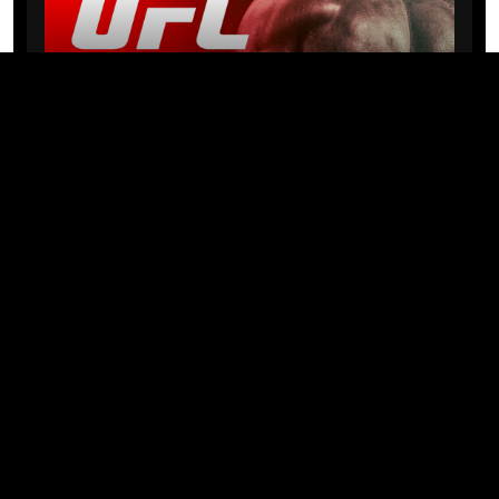
NEWS
Michael “PQD” Oliveira busca 10ª
vitória hoje no UFC com
patrocínio da Meridianbet
01/08/2026 · 08:19