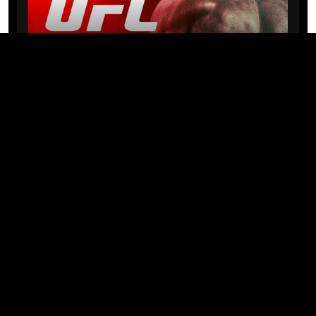
NEWS
Michael “PQD” Oliveira busca 10ª
vitória hoje no UFC com
patrocínio da Meridianbet
01/08/2026 · 08:19