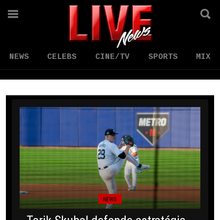
NEWS
CELEBS
CINE/TV
SPORTS
MIX
NEWS