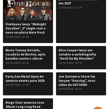
em 2027
11/03/2026 17:04
FireHouse lança “Midnight
Gasoline”, 2º single com o
novo vocalista Nate Peck
19/04/2026 13:05
Morre Tommy DeCarlo,
Alice Cooper lança em
vocalista do Boston, após
outubro a autobiografia
batalha contra o câncer
“Devil On My Shoulder”
10/03/2026 18:03
10/03/2026 18:01
Party.San Metal Open Air
Joe Satriani e Steve Vai
anuncia nomes para 2026
lançam “Dancing”, novo
vídeo da SATCHVAI
04/03/2026 17:05
04/03/2026 16:57
Ringo Starr anuncia novo
álbum Long Long Road