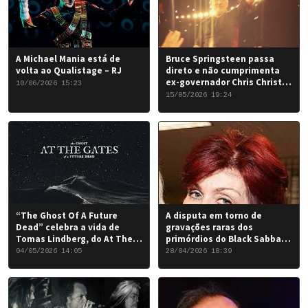
A Michael Mania está de
Bruce Springsteen passa
volta ao Qualistage – RJ
direto e não cumprimenta
ex-governador Chris Christie
10/06/2026 15:23
em Nova York
15/05/2026 19:24
“The Ghost Of A Future
A disputa em torno de
Dead” celebra a vida de
gravações raras dos
Tomas Lindberg, do At The
primórdios do Black Sabbath
Gates
chegou a um desfecho
04/05/2026 14:05
28/04/2026 18:39
favorável para a banda.