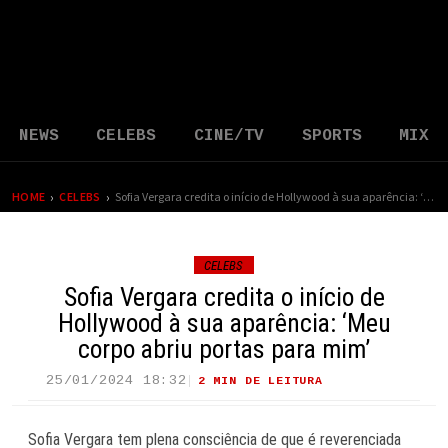
NEWS
CELEBS
CINE/TV
SPORTS
MIX
›
›
HOME
CELEBS
Sofia Vergara credita o início de Hollywood à sua aparência: ‘Meu corpo abriu portas para mim’
CELEBS
Sofia Vergara credita o início de
Hollywood à sua aparência: ‘Meu
corpo abriu portas para mim’
25/01/2024 18:32
2 MIN DE LEITURA
38 VIEWS
Sofia Vergara tem plena consciência de que é reverenciada