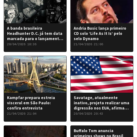
A banda brasileira
Andria Busic lança primeiro
Headhunter D.C. já tem data
CD solo ‘Life As It Is’ pelo
marcada para o lançamento
selo Dynamo
do seu novo álbum “Rise of
28/04/2026 18:36
21/04/2026 21:06
the Damned…”: 6 de junho
de 2026.
Kampfar prepara estreia
Savatage, atualmente
visceral em São Paulo:
inativo, projeta realizar uma
confira entrevista
digressão nos EUA, afirma
Chris Caffery
21/04/2026 21:04
20/04/2026 20:43
Buffalo Tom anuncia
primeiros shows no Brasil