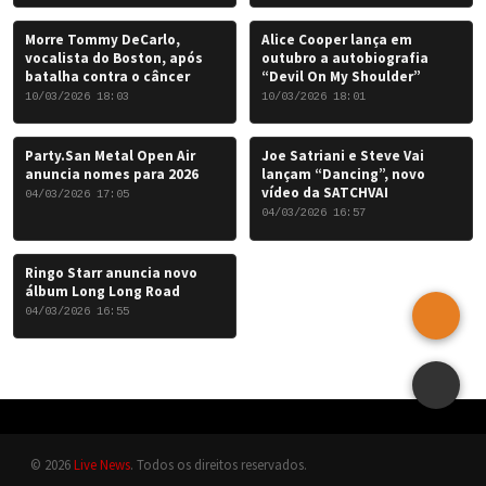
Morre Tommy DeCarlo,
Alice Cooper lança em
vocalista do Boston, após
outubro a autobiografia
batalha contra o câncer
“Devil On My Shoulder”
10/03/2026 18:03
10/03/2026 18:01
Party.San Metal Open Air
Joe Satriani e Steve Vai
anuncia nomes para 2026
lançam “Dancing”, novo
vídeo da SATCHVAI
04/03/2026 17:05
04/03/2026 16:57
Ringo Starr anuncia novo
álbum Long Long Road
04/03/2026 16:55
© 2026
Live News
. Todos os direitos reservados.