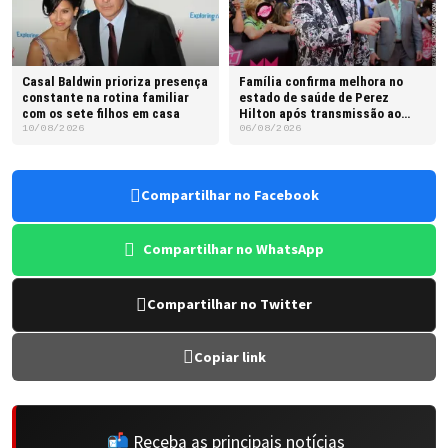
Casal Baldwin prioriza presença
Família confirma melhora no
constante na rotina familiar
estado de saúde de Perez
com os sete filhos em casa
Hilton após transmissão ao
vivo
10/08/2026
06/08/2026
Compartilhar no Facebook
Compartilhar no WhatsApp
Compartilhar no Twitter
Copiar link
📬 Receba as principais notícias