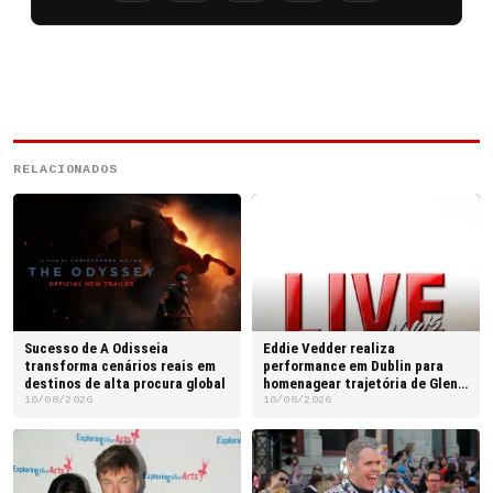
RELACIONADOS
Sucesso de A Odisseia
Eddie Vedder realiza
transforma cenários reais em
performance em Dublin para
destinos de alta procura global
homenagear trajetória de Glen
Hansard
10/08/2026
10/08/2026