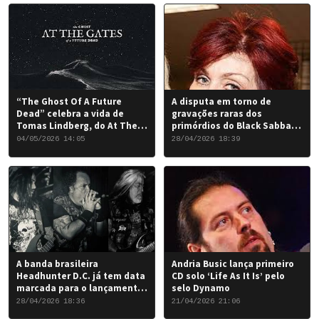
“The Ghost Of A Future
A disputa em torno de
Dead” celebra a vida de
gravações raras dos
Tomas Lindberg, do At The
primórdios do Black Sabbath
Gates
chegou a um desfecho
04/05/2026 14:05
28/04/2026 18:39
favorável para a banda.
A banda brasileira
Andria Busic lança primeiro
Headhunter D.C. já tem data
CD solo ‘Life As It Is’ pelo
marcada para o lançamento
selo Dynamo
do seu novo álbum “Rise of
28/04/2026 18:36
21/04/2026 21:06
the Damned…”: 6 de junho