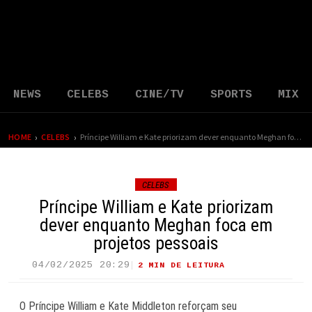
NEWS
CELEBS
CINE/TV
SPORTS
MIX
›
›
HOME
CELEBS
Príncipe William e Kate priorizam dever enquanto Meghan foca em projetos pessoais
CELEBS
Príncipe William e Kate priorizam
dever enquanto Meghan foca em
projetos pessoais
04/02/2025 20:29
2 MIN DE LEITURA
23 VIEWS
O Príncipe William e Kate Middleton reforçam seu