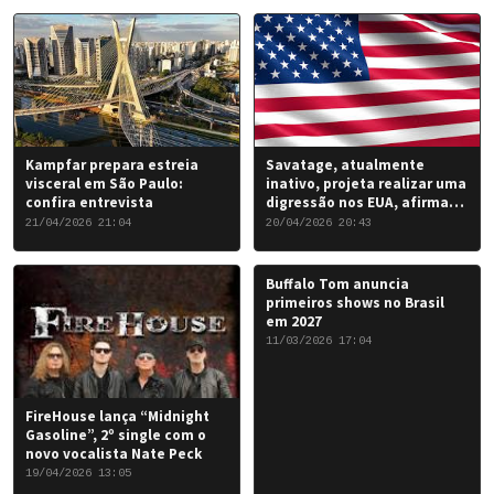
de 2026.
Kampfar prepara estreia
Savatage, atualmente
visceral em São Paulo:
inativo, projeta realizar uma
confira entrevista
digressão nos EUA, afirma
Chris Caffery
21/04/2026 21:04
20/04/2026 20:43
Buffalo Tom anuncia
primeiros shows no Brasil
em 2027
11/03/2026 17:04
FireHouse lança “Midnight
Gasoline”, 2º single com o
novo vocalista Nate Peck
19/04/2026 13:05