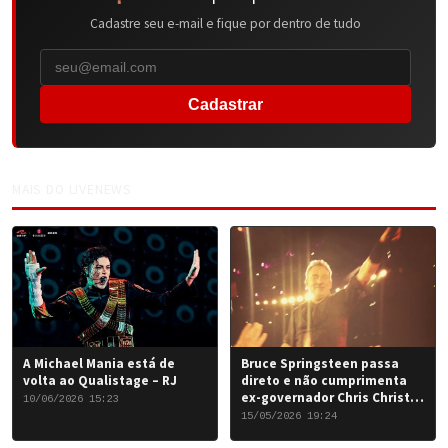
Cadastre seu e-mail e fique por dentro de tudo
Cadastrar
MAIS DO LIVENEWS
A Michael Mania está de
Bruce Springsteen passa
volta ao Qualistage – RJ
direto e não cumprimenta
ex-governador Chris Christie
10/06/2026 15:23
em Nova York
15/05/2026 19:24