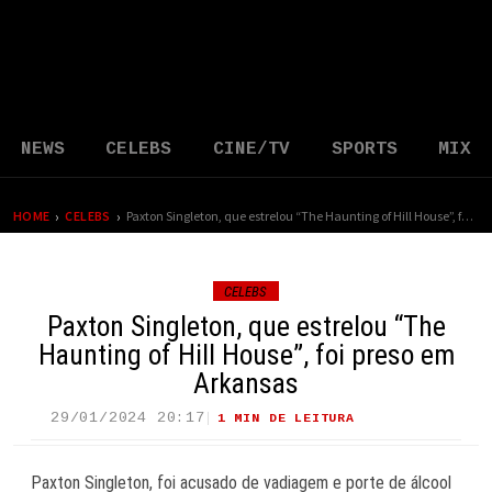
NEWS
CELEBS
CINE/TV
SPORTS
MIX
›
›
HOME
CELEBS
Paxton Singleton, que estrelou “The Haunting of Hill House”, foi preso em Arkansas
CELEBS
Paxton Singleton, que estrelou “The
Haunting of Hill House”, foi preso em
Arkansas
29/01/2024 20:17
1 MIN DE LEITURA
28 VIEWS
Paxton Singleton, foi acusado de vadiagem e porte de álcool