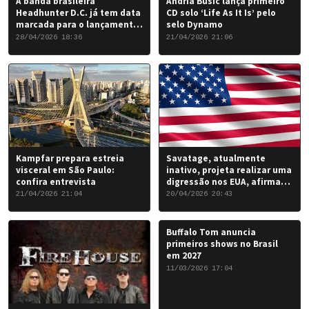
A banda brasileira
Andria Busic lança primeiro
Headhunter D.C. já tem data
CD solo ‘Life As It Is’ pelo
marcada para o lançamento
selo Dynamo
do seu novo álbum “Rise of
28/04/2026 18:36
21/04/2026 21:06
the Damned…”: 6 de junho
de 2026.
Kampfar prepara estreia
Savatage, atualmente
visceral em São Paulo:
inativo, projeta realizar uma
confira entrevista
digressão nos EUA, afirma
Chris Caffery
21/04/2026 21:04
20/04/2026 20:43
Buffalo Tom anuncia
primeiros shows no Brasil
em 2027
11/03/2026 17:04