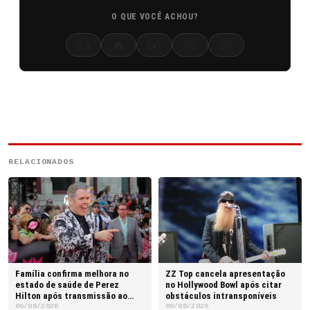
O QUE VOCÊ ACHOU?
👍
🔥
😮
😢
😡
RELACIONADOS
Família confirma melhora no
ZZ Top cancela apresentação
estado de saúde de Perez
no Hollywood Bowl após citar
Hilton após transmissão ao
obstáculos intransponíveis
vivo
06/08/2026
06/08/2026