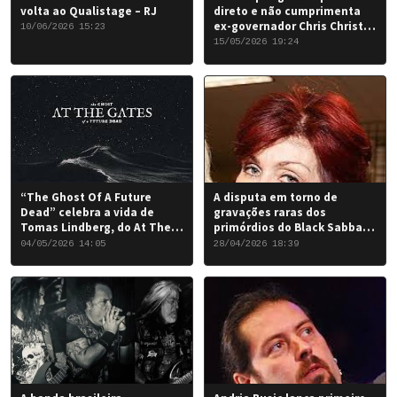
volta ao Qualistage – RJ
direto e não cumprimenta
ex-governador Chris Christie
10/06/2026 15:23
em Nova York
15/05/2026 19:24
“The Ghost Of A Future
A disputa em torno de
Dead” celebra a vida de
gravações raras dos
Tomas Lindberg, do At The
primórdios do Black Sabbath
Gates
chegou a um desfecho
04/05/2026 14:05
28/04/2026 18:39
favorável para a banda.