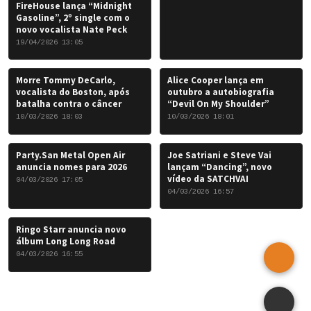
FireHouse lança “Midnight
Gasoline”, 2º single com o
novo vocalista Nate Peck
19/04/2026 13:05
Morre Tommy DeCarlo,
Alice Cooper lança em
vocalista do Boston, após
outubro a autobiografia
batalha contra o câncer
“Devil On My Shoulder”
10/03/2026 18:03
10/03/2026 18:01
Party.San Metal Open Air
Joe Satriani e Steve Vai
anuncia nomes para 2026
lançam “Dancing”, novo
vídeo da SATCHVAI
04/03/2026 17:05
04/03/2026 16:57
Ringo Starr anuncia novo
álbum Long Long Road
04/03/2026 16:55