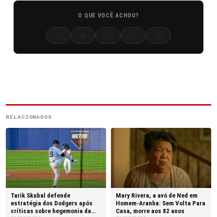
O QUE VOCÊ ACHOU?
👍
🔥
😮
😢
😡
RELACIONADOS
Tarik Skubal defende
Mary Rivera, a avó de Ned em
estratégia dos Dodgers após
Homem-Aranha: Sem Volta Para
críticas sobre hegemonia da
Casa, morre aos 82 anos