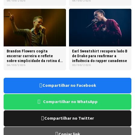
franquia
04/08/2026
04/08/2026
Brandon Flowers cogita
Earl Sweatshirt recupera lado B
encerrar carreira e reflete
de Drake para reafirmar a
sobre simplicidade da rotina do
influência do rapper canadense
pai
04/08/2026
03/08/2026
Compartilhar no Facebook
Compartilhar no WhatsApp
Compartilhar no Twitter
Copiar link