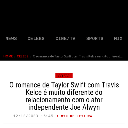
NEWS
CELEBS
CINE/TV
SPORTS
MIX
›
›
HOME
CELEBS
O romance de Taylor Swift com Travis Kelce é muito diferente do relacionamento com o ator independente Joe Alwyn
CELEBS
O romance de Taylor Swift com Travis
Kelce é muito diferente do
relacionamento com o ator
independente Joe Alwyn
12/12/2023 16:45
1 MIN DE LEITURA
22 VIEWS