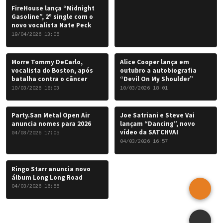
FireHouse lança “Midnight
Gasoline”, 2º single com o
novo vocalista Nate Peck
19/04/2026 13:05
Morre Tommy DeCarlo,
Alice Cooper lança em
vocalista do Boston, após
outubro a autobiografia
batalha contra o câncer
“Devil On My Shoulder”
10/03/2026 18:03
10/03/2026 18:01
Party.San Metal Open Air
Joe Satriani e Steve Vai
anuncia nomes para 2026
lançam “Dancing”, novo
vídeo da SATCHVAI
04/03/2026 17:05
04/03/2026 16:57
Ringo Starr anuncia novo
álbum Long Long Road
04/03/2026 16:55