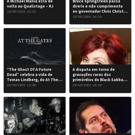
A Michael Mania está de
Bruce Springsteen passa
volta ao Qualistage – RJ
direto e não cumprimenta
ex-governador Chris Christie
10/06/2026 15:23
em Nova York
15/05/2026 19:24
“The Ghost Of A Future
A disputa em torno de
Dead” celebra a vida de
gravações raras dos
Tomas Lindberg, do At The
primórdios do Black Sabbath
Gates
chegou a um desfecho
04/05/2026 14:05
28/04/2026 18:39
favorável para a banda.