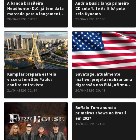
A banda brasileira
Andria Busic lança primeiro
Headhunter D.C. já tem data
CD solo ‘Life As It Is’ pelo
marcada para o lançamento
selo Dynamo
do seu novo álbum “Rise of
28/04/2026 18:36
21/04/2026 21:06
the Damned…”: 6 de junho
de 2026.
Kampfar prepara estreia
Savatage, atualmente
visceral em São Paulo:
inativo, projeta realizar uma
confira entrevista
digressão nos EUA, afirma
Chris Caffery
21/04/2026 21:04
20/04/2026 20:43
Buffalo Tom anuncia
primeiros shows no Brasil
em 2027
11/03/2026 17:04