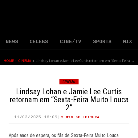
NEWS
CELEBS
CINE/TV
SPORTS
MIX
›
›
HOME
CINEMA
Lindsay Lohan e Jamie Lee Curtis retornam em “Sexta-Feira Muito Louca 2”
CINEMA
Lindsay Lohan e Jamie Lee Curtis
retornam em “Sexta-Feira Muito Louca
2”
11/03/2025 16:09
2 MIN DE LEITURA
27 VIEWS
Após anos de espera, os fãs de
Sexta-Feira Muito Louca