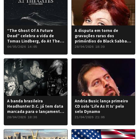
“The Ghost Of A Future
A disputa em torno de
Dead” celebra a vida de
gravações raras dos
Tomas Lindberg, do At The
primórdios do Black Sabbath
Gates
chegou a um desfecho
04/05/2026 14:05
28/04/2026 18:39
favorável para a banda.
A banda brasileira
Andria Busic lança primeiro
Headhunter D.C. já tem data
CD solo ‘Life As It Is’ pelo
marcada para o lançamento
selo Dynamo
do seu novo álbum “Rise of
28/04/2026 18:36
21/04/2026 21:06
the Damned…”: 6 de junho
de 2026.