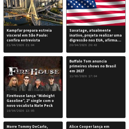
Kampfar prepara estreia
Savatage, atualmente
visceral em São Paulo:
inativo, projeta realizar uma
confira entrevista
digressão nos EUA, afirma
Chris Caffery
21/04/2026 21:04
20/04/2026 20:43
Buffalo Tom anuncia
primeiros shows no Brasil
em 2027
11/03/2026 17:04
FireHouse lança “Midnight
Gasoline”, 2º single com o
novo vocalista Nate Peck
19/04/2026 13:05
Morre Tommy DeCarlo,
Alice Cooper lança em