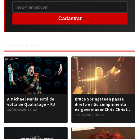
Cadastrar
MAIS DO LIVENEWS
A Michael Mania está de
Bruce Springsteen passa
volta ao Qualistage – RJ
direto e não cumprimenta
ex-governador Chris Christie
10/06/2026 15:23
em Nova York
15/05/2026 19:24