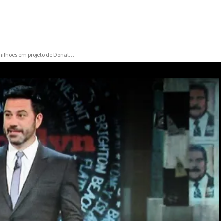
Jimmy Kimmel ironiza gasto de US$ 14 milhões em projeto de Donald Trump na capital
ONFIRMA
ZZ TOP CANCELA
O ESTADO DE
APRESENTAÇÃO NO
PEREZ HILTON
HOLLYWOOD BOWL APÓS
SMISSÃO AO
CITAR OBSTÁCULOS
INTRANSPONÍVEIS