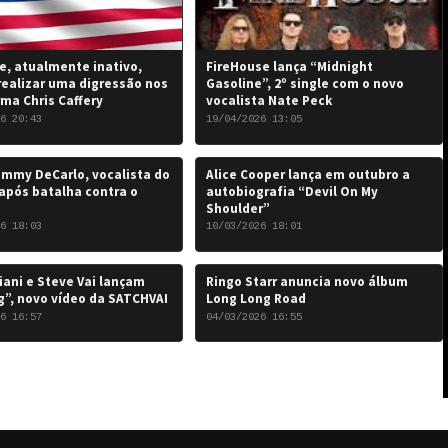
, atualmente inativo,
FireHouse lança “Midnight
realizar uma digressão nos
Gasoline”, 2º single com o novo
rma Chris Caffery
vocalista Nate Peck
6 20:43
19/04/2026 13:05
mmy DeCarlo, vocalista do
Alice Cooper lança em outubro a
após batalha contra o
autobiografia “Devil On My
Shoulder”
6 18:03
10/03/2026 18:01
iani e Steve Vai lançam
Ringo Starr anuncia novo álbum
”, novo vídeo da SATCHVAI
Long Long Road
6 16:57
04/03/2026 16:55