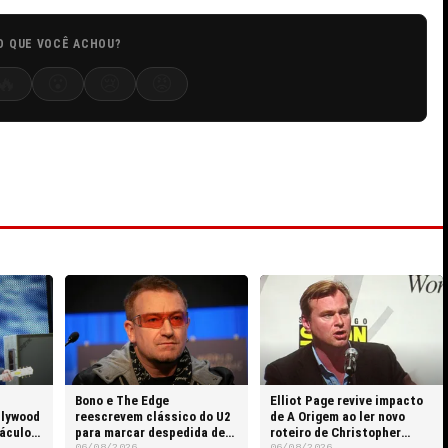
O QUE VOCÊ ACHOU?
🔥
😮
😢
😡
Bono e The Edge
Elliot Page revive impacto
llywood
reescrevem clássico do U2
de A Origem ao ler novo
táculos
para marcar despedida de
roteiro de Christopher
06/08/2026
06/08/2026