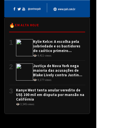
🔥
EM ALTA HOJE
1
Kylie Kelce: A escolha pela
sobriedade e os bastidores
do caótico primeiro
encontro
👁 4,411 views
2
Justiça de Nova York nega
maioria das acusações de
Blake Lively contra Justin
Baldoni
👁 4,177 views
3
Kanye West tenta anular veredito de
US$ 100 mil em disputa por mansão na
Califórnia
👁 3,545 views