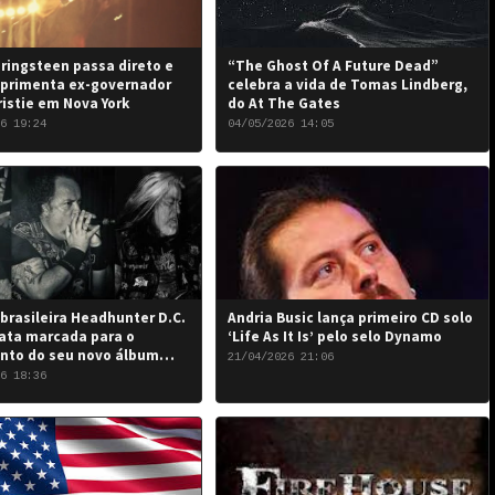
ringsteen passa direto e
“The Ghost Of A Future Dead”
primenta ex-governador
celebra a vida de Tomas Lindberg,
ristie em Nova York
do At The Gates
6 19:24
04/05/2026 14:05
brasileira Headhunter D.C.
Andria Busic lança primeiro CD solo
ata marcada para o
‘Life As It Is’ pelo selo Dynamo
nto do seu novo álbum
21/04/2026 21:06
 the Damned…”: 6 de junho
6 18:36