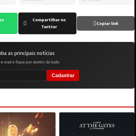
Glen Hansard
Nolan
no
Compartilhar no
Copiar link
Twitter
ba as principais notícias
 e-mail e fique por dentro de tudo
Cadastrar