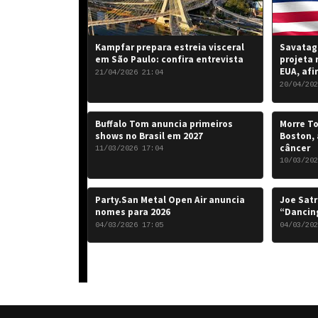
Kampfar prepara estreia visceral
Savatage
em São Paulo: confira entrevista
projeta 
EUA, afi
21/04/2026 21:04
20/04/202
Buffalo Tom anuncia primeiros
Morre To
shows no Brasil em 2027
Boston, 
câncer
11/03/2026 17:04
10/03/202
Party.San Metal Open Air anuncia
Joe Satr
nomes para 2026
“Dancing
04/03/2026 17:05
04/03/202