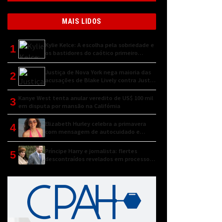
MAIS LIDOS
Kylie Kelce: A escolha pela sobriedade e
1
os bastidores do caótico primeiro
encontro
Justiça de Nova York nega maioria das
2
acusações de Blake Lively contra Justin
Baldoni
Kanye West tenta anular veredito de US$ 100 mil
3
em disputa por mansão na Califórnia
Elizabeth Hurley celebra a primavera
4
com mensagem de autocuidado e
conexão natural
Príncipe Harry e jornalista: flertes
5
descontraídos revelados em processo
judicial