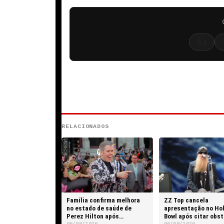
👍
RELACIONADOS
Família confirma melhora
ZZ Top cancela
no estado de saúde de
apresentação no Ho
Perez Hilton após
Bowl após citar obs
06/08/2026
06/08/2026