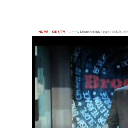
›
›
HOME
CINE/TV
FAMÍLIA C
ELLIOT PAGE REVIVE
MELHORA N
IMPACTO DE A ORIGEM
SAÚDE DE 
AO LER NOVO ROTEIRO
APÓS TRAN
DE CHRISTOPHER NOLAN
VIVO