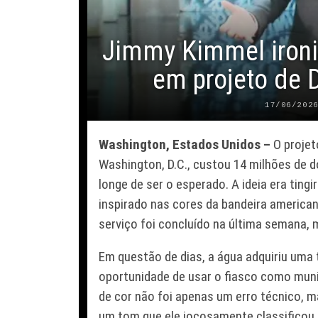
Jimmy Kimmel ironi
em projeto de 
17/06/202
Washington, Estados Unidos –
O projet
Washington, D.C., custou 14 milhões de d
longe de ser o esperado. A ideia era ting
inspirado nas cores da bandeira american
serviço foi concluído na última semana, 
Em questão de dias, a água adquiriu uma
oportunidade de usar o fiasco como mun
de cor não foi apenas um erro técnico, m
um tom que ele jocosamente classificou