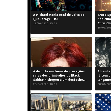
A Michael Mania está de volta ao
Bruce Sp
Qualistage – RJ
não cum
Chris Ch
10/06/2026 15:23
15/05/202
A disputa em torno de gravações
A banda 
raras dos primórdios do Black
já tem d
Sabbath chegou a um desfecho
lançame
favorável para a banda.
“Rise of
28/04/2026 18:39
28/04/202
de 2026.