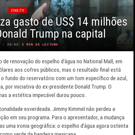
CINE/TV
za gasto de US$ 14 milhões
Donald Trump na capital
2 MIN DE LEITURA
6 · 20:53
o de renovação do espelho d’água no National Mall, em
ólares aos cofres públicos, mas o resultado final está
ir o fundo do reservatório com um tom específico de azul,
a, por iniciativa do ex-presidente Donald Trump. O
mas a estética impecável durou pouco.
 tonalidade esverdeada. Jimmy Kimmel não perdeu a
ição em seu programa. Para o apresentador, a mudança
as uma ironia geográfica: o espelho d’água agora ostenta
 como verde da bandeira mexicana.