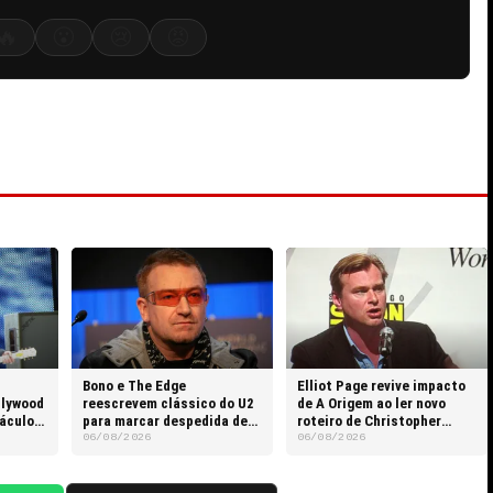
🔥
😮
😢
😡
Bono e The Edge
Elliot Page revive impacto
llywood
reescrevem clássico do U2
de A Origem ao ler novo
táculos
para marcar despedida de
roteiro de Christopher
Glen Hansard
Nolan
06/08/2026
06/08/2026