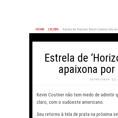
›
›
HOME
CELEBS
Estrela de ‘Hori
apaixona por 
10/05/2024 12:
FAMÍLIA
ELLIOT PAGE REVIVE
MELHORA
Kevin Costner não tem medo de admitir q
IMPACTO DE A ORIGEM
SAÚDE D
AO LER NOVO ROTEIRO
APÓS TR
claro, com o sudoeste americano.
DE CHRISTOPHER NOLAN
VIVO
Seu retorno à tela de prata na próxima 