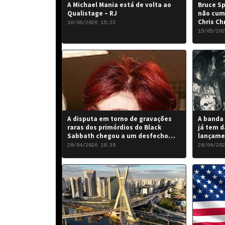
A Michael Mania está de volta ao
Bruce Sp
Qualistage – RJ
não cum
Chris Ch
10/06/2026 15:23
15/05/202
A disputa em torno de gravações
A banda 
raras dos primórdios do Black
já tem d
Sabbath chegou a um desfecho
lançame
favorável para a banda.
“Rise of
28/04/2026 18:39
28/04/202
de 2026.