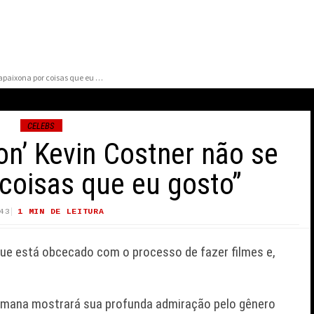
Estrela de ‘Horizon’ Kevin Costner não se apaixona por coisas que eu gosto”
CELEBS
zon’ Kevin Costner não se
coisas que eu gosto”
43
1 MIN DE LEITURA
30 VIEWS
 CONFIRMA
ZZ TOP CANCELA
 NO ESTADO DE
APRESENTAÇÃO NO
ue está obcecado com o processo de fazer filmes e,
E PEREZ HILTON
HOLLYWOOD BOWL APÓS
ANSMISSÃO AO
CITAR OBSTÁCULOS
INTRANSPONÍVEIS
semana mostrará sua profunda admiração pelo gênero