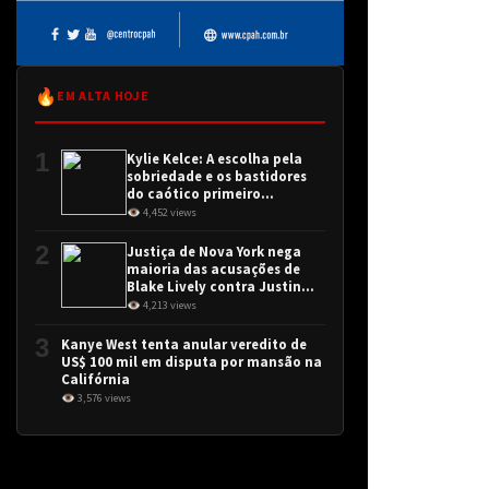
🔥
EM ALTA HOJE
1
Kylie Kelce: A escolha pela
sobriedade e os bastidores
do caótico primeiro
encontro
👁 4,452 views
2
Justiça de Nova York nega
maioria das acusações de
Blake Lively contra Justin
Baldoni
👁 4,213 views
3
Kanye West tenta anular veredito de
US$ 100 mil em disputa por mansão na
Califórnia
👁 3,576 views