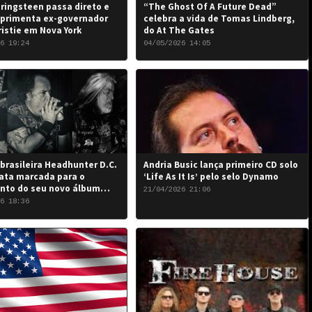
ringsteen passa direto e
“The Ghost Of A Future Dead”
primenta ex-governador
celebra a vida de Tomas Lindberg,
ristie em Nova York
do At The Gates
6 19:24
04/05/2026 14:05
brasileira Headhunter D.C.
Andria Busic lança primeiro CD solo
ata marcada para o
‘Life As It Is’ pelo selo Dynamo
nto do seu novo álbum
21/04/2026 21:06
 the Damned…”: 6 de junho
6 18:36