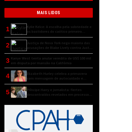
MAIS LIDOS
Kylie Kelce: A escolha pela sobriedade e
1
os bastidores do caótico primeiro
encontro
Justiça de Nova York nega maioria das
2
acusações de Blake Lively contra Justin
Baldoni
Kanye West tenta anular veredito de US$ 100 mil
3
em disputa por mansão na Califórnia
Elizabeth Hurley celebra a primavera
4
com mensagem de autocuidado e
conexão natural
Príncipe Harry e jornalista: flertes
5
descontraídos revelados em processo
judicial