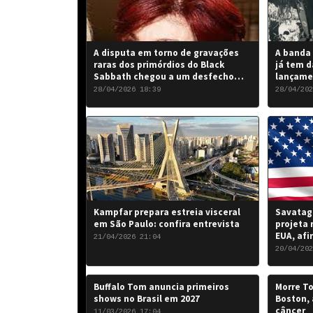
A disputa em torno de gravações
A banda 
raras dos primórdios do Black
já tem d
Sabbath chegou a um desfecho
lançame
favorável para a banda.
“Rise of
28/04/2026 18:39
28/04/202
de 2026.
Kampfar prepara estreia visceral
Savatage
em São Paulo: confira entrevista
projeta 
EUA, afi
21/04/2026 21:04
20/04/202
Buffalo Tom anuncia primeiros
Morre To
shows no Brasil em 2027
Boston, 
câncer
11/03/2026 17:04