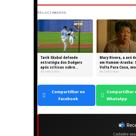
RELACIONADOS
Tarik Skubal defende
Mary Rivera, a avó d
estratégia dos Dodgers
em Homem-Aranha: 
após críticas sobre
Volta Para Casa, mo
hegemonia da franquia
82 anos
04/08/2026
04/08/2026
Compartilhar no
Compartilhar 
Facebook
WhatsApp
📬 Rece
Cadastre seu