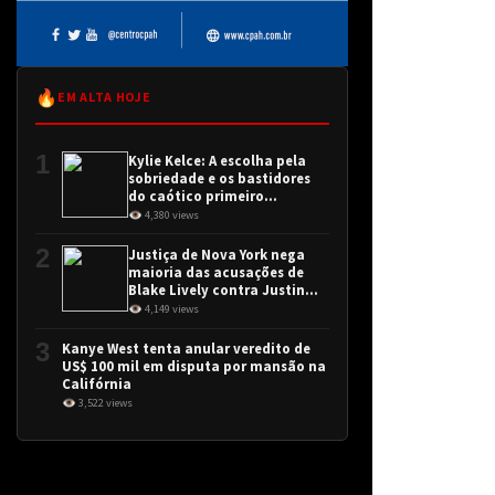
🔥
EM ALTA HOJE
1
Kylie Kelce: A escolha pela
sobriedade e os bastidores
do caótico primeiro
encontro
👁 4,380 views
2
Justiça de Nova York nega
maioria das acusações de
Blake Lively contra Justin
Baldoni
👁 4,149 views
3
Kanye West tenta anular veredito de
US$ 100 mil em disputa por mansão na
Califórnia
👁 3,522 views