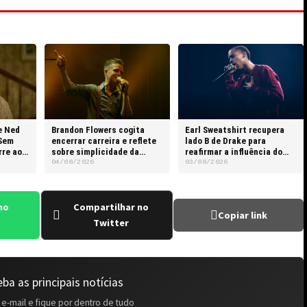
e Ned
Brandon Flowers cogita
Earl Sweatshirt recupera
Sem
encerrar carreira e reflete
lado B de Drake para
rre aos
sobre simplicidade da
reafirmar a influência do
rotina do pai
rapper canadense
04/08/2026
03/08/2026
no
Compartilhar no
Copiar link
Twitter
ba as principais notícias
 e-mail e fique por dentro de tudo