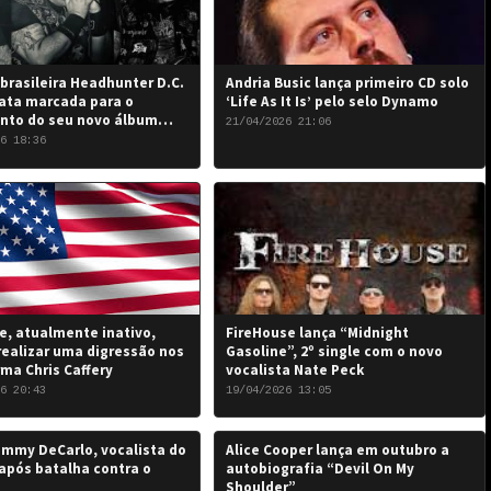
brasileira Headhunter D.C.
Andria Busic lança primeiro CD solo
ata marcada para o
‘Life As It Is’ pelo selo Dynamo
nto do seu novo álbum
21/04/2026 21:06
 the Damned…”: 6 de junho
6 18:36
, atualmente inativo,
FireHouse lança “Midnight
realizar uma digressão nos
Gasoline”, 2º single com o novo
rma Chris Caffery
vocalista Nate Peck
6 20:43
19/04/2026 13:05
mmy DeCarlo, vocalista do
Alice Cooper lança em outubro a
após batalha contra o
autobiografia “Devil On My
Shoulder”