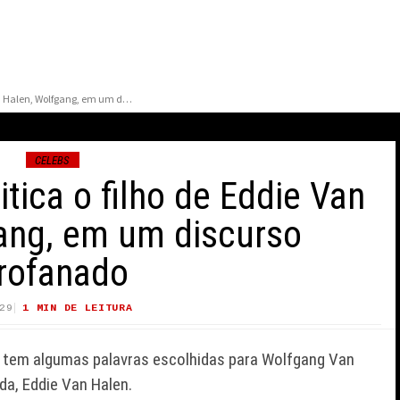
David Lee Roth critica o filho de Eddie Van Halen, Wolfgang, em um discurso profanado
CELEBS
itica o filho de Eddie Van
ang, em um discurso
rofanado
TSHIRT
TARIK SKUBAL DEFENDE
LADO B DE
ESTRATÉGIA DOS
29
1 MIN DE LEITURA
21 VIEWS
A REAFIRMAR
DODGERS APÓS CRÍTICAS
CIA DO
SOBRE HEGEMONIA DA
h, tem algumas palavras escolhidas para Wolfgang Van
ANADENSE
FRANQUIA
nda, Eddie Van Halen.