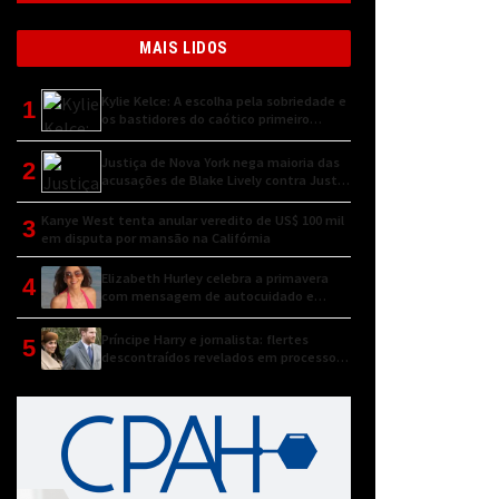
MAIS LIDOS
Kylie Kelce: A escolha pela sobriedade e
1
os bastidores do caótico primeiro
encontro
Justiça de Nova York nega maioria das
2
acusações de Blake Lively contra Justin
Baldoni
Kanye West tenta anular veredito de US$ 100 mil
3
em disputa por mansão na Califórnia
Elizabeth Hurley celebra a primavera
4
com mensagem de autocuidado e
conexão natural
Príncipe Harry e jornalista: flertes
5
descontraídos revelados em processo
judicial