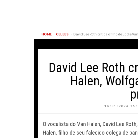
›
›
HOME
CELEBS
David Lee Roth cr
Halen, Wolfg
p
BRANDON FLOWERS
EARL SWEA
COGITA ENCERRAR
RECUPERA 
16/01/2024 15:
CARREIRA E REFLETE
DRAKE PAR
SOBRE SIMPLICIDADE DA
A INFLUÊN
O vocalista do Van Halen, David Lee Rot
ROTINA DO PAI
RAPPER C
Halen, filho de seu falecido colega de ba