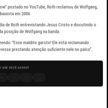
how” postado no YouTube, Roth reclamou de Wolfgang,
baixista em 2006.
ia de Roth entrevistando Jesus Cristo e discutindo o
a posição de Wolfgang na banda.
endo: “Esse maldito garoto! Ele está reclamando
vesse prestando atenção suficiente nele no palco”.
O QUE VOCÊ ACHOU?
🔥
😮
😢
😡