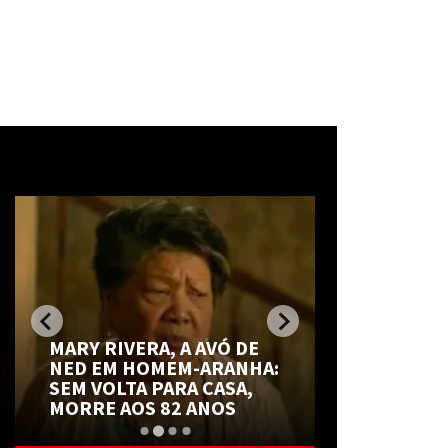
Mais notícias
BRANDON 
MARY RIVERA, A AVÓ DE
COGITA E
NED EM HOMEM-ARANHA:
CARREIRA 
SEM VOLTA PARA CASA,
SOBRE SIM
MORRE AOS 82 ANOS
ROTINA DO