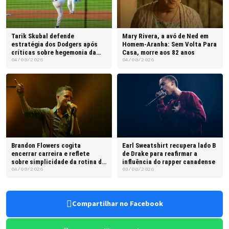
Tarik Skubal defende
Mary Rivera, a avó de Ned em
estratégia dos Dodgers após
Homem-Aranha: Sem Volta Para
críticas sobre hegemonia da
Casa, morre aos 82 anos
franquia
04/08/2026
04/08/2026
Brandon Flowers cogita
Earl Sweatshirt recupera lado B
encerrar carreira e reflete
de Drake para reafirmar a
sobre simplicidade da rotina do
influência do rapper canadense
pai
04/08/2026
03/08/2026
Compartilhar no Facebook