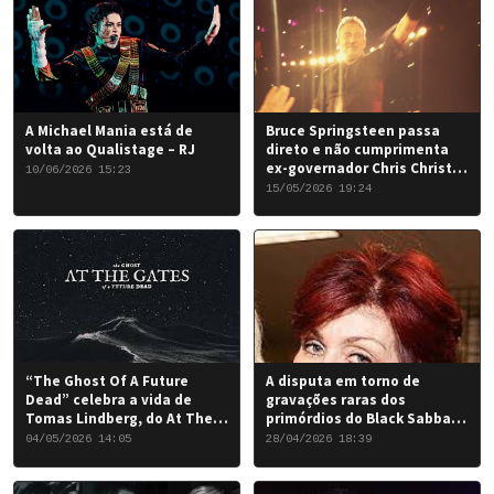
A Michael Mania está de
Bruce Springsteen passa
volta ao Qualistage – RJ
direto e não cumprimenta
ex-governador Chris Christie
10/06/2026 15:23
em Nova York
15/05/2026 19:24
“The Ghost Of A Future
A disputa em torno de
Dead” celebra a vida de
gravações raras dos
Tomas Lindberg, do At The
primórdios do Black Sabbath
Gates
chegou a um desfecho
04/05/2026 14:05
28/04/2026 18:39
favorável para a banda.