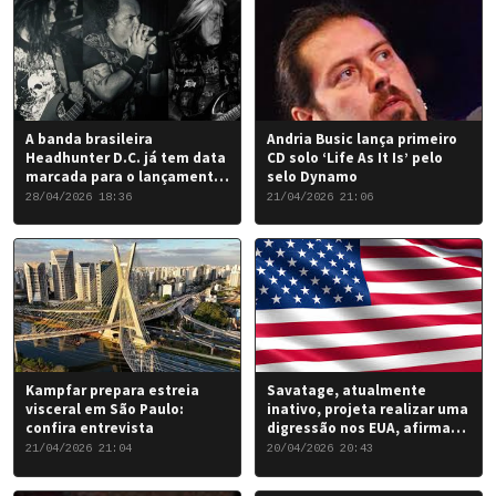
A banda brasileira
Andria Busic lança primeiro
Headhunter D.C. já tem data
CD solo ‘Life As It Is’ pelo
marcada para o lançamento
selo Dynamo
do seu novo álbum “Rise of
28/04/2026 18:36
21/04/2026 21:06
the Damned…”: 6 de junho
de 2026.
Kampfar prepara estreia
Savatage, atualmente
visceral em São Paulo:
inativo, projeta realizar uma
confira entrevista
digressão nos EUA, afirma
Chris Caffery
21/04/2026 21:04
20/04/2026 20:43