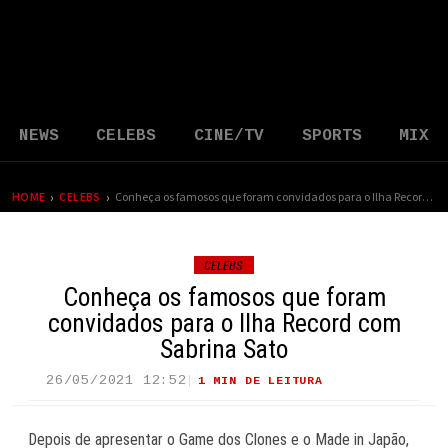
NEWS
CELEBS
CINE/TV
SPORTS
MIX
›
›
HOME
CELEBS
Conheça os famosos que foram convidados para o Ilha Record com Sabrina Sato
CELEBS
Conheça os famosos que foram
convidados para o Ilha Record com
Sabrina Sato
26/05/2021 12:52
1 MIN DE LEITURA
31 VIEWS
Depois de apresentar o Game dos Clones e o Made in Japão,