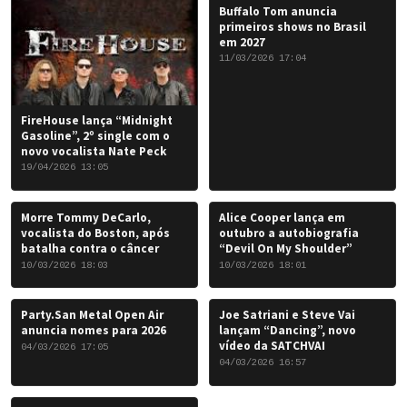
Buffalo Tom anuncia
primeiros shows no Brasil
em 2027
11/03/2026 17:04
FireHouse lança “Midnight
Gasoline”, 2º single com o
novo vocalista Nate Peck
19/04/2026 13:05
Morre Tommy DeCarlo,
Alice Cooper lança em
vocalista do Boston, após
outubro a autobiografia
batalha contra o câncer
“Devil On My Shoulder”
10/03/2026 18:03
10/03/2026 18:01
Party.San Metal Open Air
Joe Satriani e Steve Vai
anuncia nomes para 2026
lançam “Dancing”, novo
vídeo da SATCHVAI
04/03/2026 17:05
04/03/2026 16:57