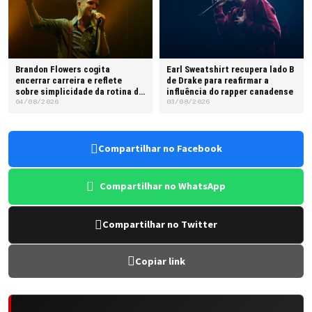
Brandon Flowers cogita
Earl Sweatshirt recupera lado B
encerrar carreira e reflete
de Drake para reafirmar a
sobre simplicidade da rotina do
influência do rapper canadense
pai
04/08/2026
03/08/2026
Compartilhar no Facebook
Compartilhar no WhatsApp
Compartilhar no Twitter
Copiar link