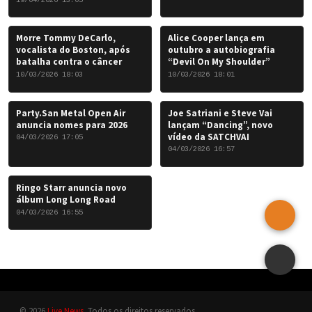
Morre Tommy DeCarlo,
Alice Cooper lança em
vocalista do Boston, após
outubro a autobiografia
batalha contra o câncer
“Devil On My Shoulder”
10/03/2026 18:03
10/03/2026 18:01
Party.San Metal Open Air
Joe Satriani e Steve Vai
anuncia nomes para 2026
lançam “Dancing”, novo
vídeo da SATCHVAI
04/03/2026 17:05
04/03/2026 16:57
Ringo Starr anuncia novo
álbum Long Long Road
04/03/2026 16:55
© 2026
Live News
. Todos os direitos reservados.