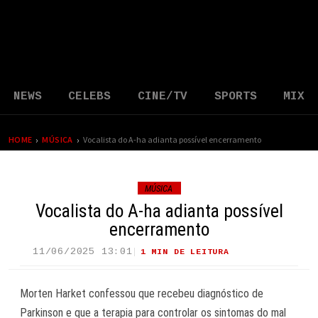
NEWS
CELEBS
CINE/TV
SPORTS
MIX
›
›
HOME
MÚSICA
Vocalista do A-ha adianta possível encerramento
MÚSICA
Vocalista do A-ha adianta possível
encerramento
11/06/2025 13:01
1 MIN DE LEITURA
44 VIEWS
Morten Harket confessou que recebeu diagnóstico de
Parkinson e que a terapia para controlar os sintomas do mal