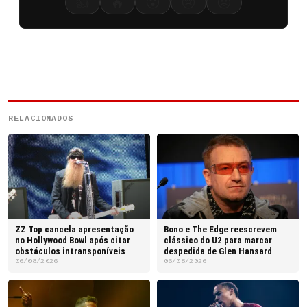
👍
🔥
😮
😢
😡
RELACIONADOS
ZZ Top cancela apresentação
Bono e The Edge reescrevem
no Hollywood Bowl após citar
clássico do U2 para marcar
obstáculos intransponíveis
despedida de Glen Hansard
06/08/2026
06/08/2026