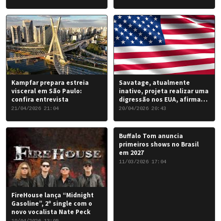
the Damned…”: 6 de junho
de 2026.
Kampfar prepara estreia
Savatage, atualmente
visceral em São Paulo:
inativo, projeta realizar uma
confira entrevista
digressão nos EUA, afirma
Chris Caffery
21/04/2026 21:04
20/04/2026 20:43
Buffalo Tom anuncia
primeiros shows no Brasil
em 2027
11/03/2026 17:04
FireHouse lança “Midnight
Gasoline”, 2º single com o
novo vocalista Nate Peck
19/04/2026 13:05