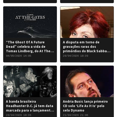
“The Ghost Of A Future
A disputa em torno de
Dead” celebra a vida de
gravações raras dos
Tomas Lindberg, do At The
primórdios do Black Sabbath
Gates
chegou a um desfecho
04/05/2026 14:05
28/04/2026 18:39
favorável para a banda.
A banda brasileira
Andria Busic lança primeiro
Headhunter D.C. já tem data
CD solo ‘Life As It Is’ pelo
marcada para o lançamento
selo Dynamo
do seu novo álbum “Rise of
28/04/2026 18:36
21/04/2026 21:06