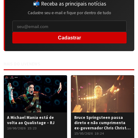
📬 Receba as principais notícias
Cadastre seu e-mail e fique por dentro de tudo
Cadastrar
MAIS DO LIVENEWS
A Michael Mania está de
Bruce Springsteen passa
volta ao Qualistage – RJ
direto e não cumprimenta
ex-governador Chris Christie
10/06/2026 15:23
em Nova York
15/05/2026 19:24