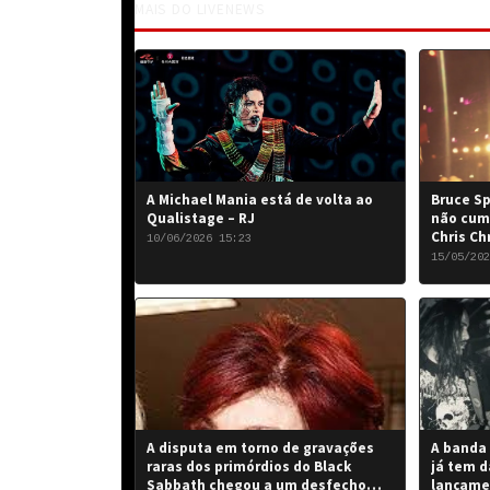
MAIS DO LIVENEWS
A Michael Mania está de volta ao
Bruce Sp
Qualistage – RJ
não cum
Chris Ch
10/06/2026 15:23
15/05/202
A disputa em torno de gravações
A banda 
raras dos primórdios do Black
já tem d
Sabbath chegou a um desfecho
lançame