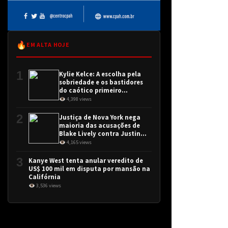
🔥
EM ALTA HOJE
1
Kylie Kelce: A escolha pela
sobriedade e os bastidores
do caótico primeiro
encontro
👁 4,398 views
2
Justiça de Nova York nega
maioria das acusações de
Blake Lively contra Justin
Baldoni
👁 4,165 views
3
Kanye West tenta anular veredito de
US$ 100 mil em disputa por mansão na
Califórnia
👁 3,536 views