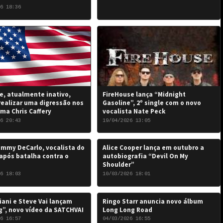
 the Damned…”: 6 de junho
6 18:36
, atualmente inativo,
FireHouse lança “Midnight
realizar uma digressão nos
Gasoline”, 2º single com o novo
rma Chris Caffery
vocalista Nate Peck
6 20:43
19/04/2026 13:05
mmy DeCarlo, vocalista do
Alice Cooper lança em outubro a
após batalha contra o
autobiografia “Devil On My
Shoulder”
6 18:03
10/03/2026 18:01
iani e Steve Vai lançam
Ringo Starr anuncia novo álbum
”, novo vídeo da SATCHVAI
Long Long Road
6 16:57
04/03/2026 16:55