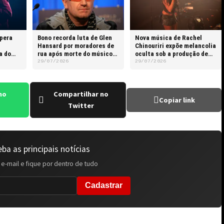
upera
Bono recorda luta de Glen
Nova música de Rachel
Hansard por moradores de
Chinouriri expõe melancolia
a do
rua após morte do músico
oculta sob a produção de
aos 56 anos em Dublin
luxo em festas
29/07/2026
29/07/2026
no
Compartilhar no
Copiar link
Twitter
ba as principais notícias
 e-mail e fique por dentro de tudo
Cadastrar