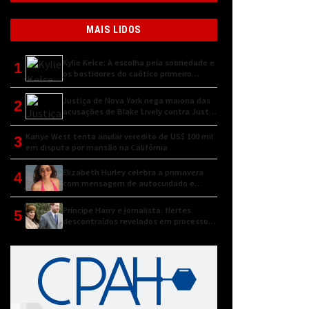
MAIS LIDOS
Kylie Kelce: A escolha pela sobriedade e
1
os bastidores do caótico primeiro
encontro
Justiça de Nova York nega maioria das
2
acusações de Blake Lively contra Justin
Baldoni
Kanye West tenta anular veredito de US$ 100 mil
3
em disputa por mansão na Califórnia
Elizabeth Hurley celebra a primavera
4
com mensagem de autocuidado e
conexão natural
Príncipe Harry e jornalista: flertes
5
descontraídos revelados em processo
judicial