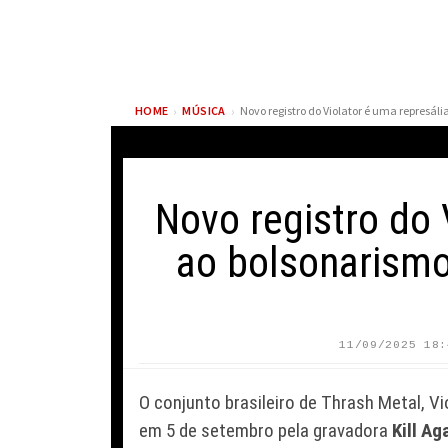
›
›
HOME
MÚSICA
Novo registro do 
ao bolsonarismo
EARL SWEATSHIRT
TARIK SKU
RECUPERA LADO B DE
ESTRATÉGI
11/09/2025 18:
DRAKE PARA REAFIRMAR
DODGERS A
A INFLUÊNCIA DO
SOBRE HEG
O conjunto brasileiro de Thrash Metal, V
RAPPER CANADENSE
FRANQUIA
em 5 de setembro pela gravadora
Kill Ag