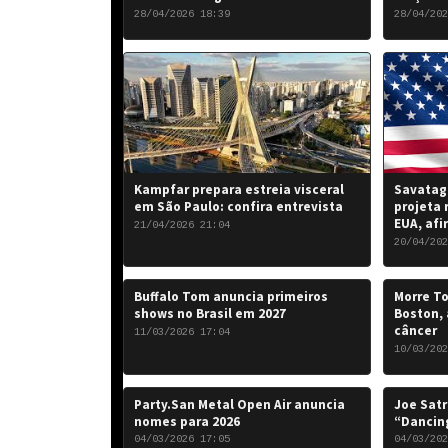
favorável para a banda.
“Rise of
28/04/2026 18:39
28/04/202
de 2026.
Kampfar prepara estreia visceral
Savatage
em São Paulo: confira entrevista
projeta 
EUA, afi
21/04/2026 21:04
20/04/202
Buffalo Tom anuncia primeiros
Morre To
shows no Brasil em 2027
Boston, 
câncer
11/03/2026 17:04
10/03/202
Party.San Metal Open Air anuncia
Joe Satr
nomes para 2026
“Dancing
04/03/2026 17:05
04/03/202