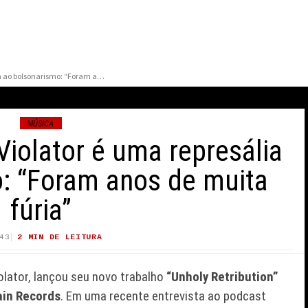
Novo registro do Violator é uma represália ao bolsonarismo: “Foram anos de muita fúria”
MÚSICA
Violator é uma represália
: “Foram anos de muita
fúria”
BAL DEFENDE
A DOS
MARY RIVERA, A AVÓ DE
43
2 MIN DE LEITURA
57 VIEWS
PÓS CRÍTICAS
NED EM HOMEM-ARANHA:
EMONIA DA
SEM VOLTA PARA CASA,
iolator, lançou seu novo trabalho
“Unholy Retribution”
MORRE AOS 82 ANOS
ain Records
. Em uma recente entrevista ao podcast