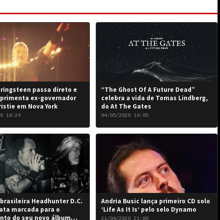
ringsteen passa direto e
“The Ghost Of A Future Dead”
primenta ex-governador
celebra a vida de Tomas Lindberg,
ristie em Nova York
do At The Gates
6 19:24
04/05/2026 14:05
brasileira Headhunter D.C.
Andria Busic lança primeiro CD solo
ata marcada para o
‘Life As It Is’ pelo selo Dynamo
nto do seu novo álbum
21/04/2026 21:06