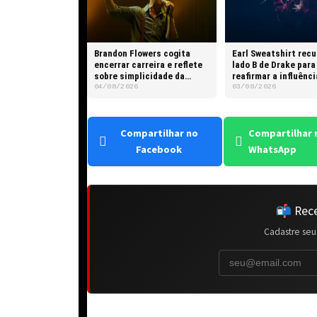
Brandon Flowers cogita
Earl Sweatshirt rec
encerrar carreira e reflete
lado B de Drake para
sobre simplicidade da
reafirmar a influênci
rotina do pai
rapper canadense
04/08/2026
03/08/2026
Compartilhar no
Compartilhar 
Facebook
WhatsApp
📬 Rece
Cadastre seu