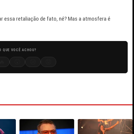
r essa retaliação de fato, né? Mas a atmosfera é
O QUE VOCÊ ACHOU?
🔥
😮
😢
😡