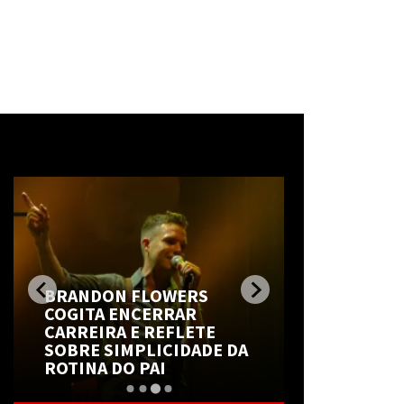
Mais notícias
BRANDON FLOWERS
EARL SWE
COGITA ENCERRAR
RECUPERA 
CARREIRA E REFLETE
DRAKE PA
SOBRE SIMPLICIDADE DA
A INFLUÊN
ROTINA DO PAI
RAPPER C