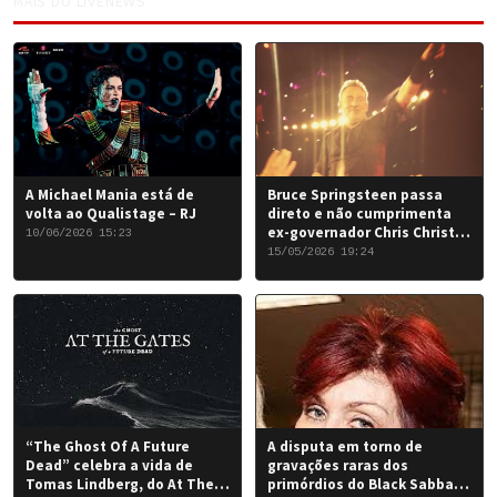
MAIS DO LIVENEWS
A Michael Mania está de
Bruce Springsteen passa
volta ao Qualistage – RJ
direto e não cumprimenta
ex-governador Chris Christie
10/06/2026 15:23
em Nova York
15/05/2026 19:24
“The Ghost Of A Future
A disputa em torno de
Dead” celebra a vida de
gravações raras dos
Tomas Lindberg, do At The
primórdios do Black Sabbath