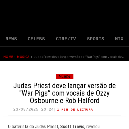
NEWS
CELEBS
CINE/TV
SPORTS
MIX
›
›
HOME
MÚSICA
Judas Priest deve lançar versão de “War Pigs” com vocais de Ozzy Osbourne e Rob Halford
MÚSICA
Judas Priest deve lançar versão de
“War Pigs” com vocais de Ozzy
Osbourne e Rob Halford
23/08/2025 20:24
1 MIN DE LEITURA
66 VIEWS
O baterista do Judas Priest,
Scott Travis
, revelou