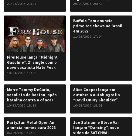
Chris Caffery
21/04/2026 21:04
20/04/2026 20:43
Buffalo Tom anuncia
primeiros shows no Brasil
em 2027
11/03/2026 17:04
FireHouse lança “Midnight
Gasoline”, 2º single com o
novo vocalista Nate Peck
19/04/2026 13:05
Morre Tommy DeCarlo,
Alice Cooper lança em
vocalista do Boston, após
outubro a autobiografia
batalha contra o câncer
“Devil On My Shoulder”
10/03/2026 18:03
10/03/2026 18:01
Party.San Metal Open Air
Joe Satriani e Steve Vai
anuncia nomes para 2026
lançam “Dancing”, novo
vídeo da SATCHVAI
04/03/2026 17:05