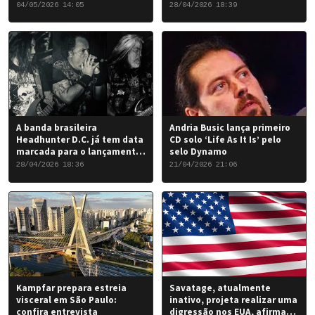
Gates
chegou a um desfecho
04/05/2026 14:05
28/04/2026 18:39
favorável para a banda.
A banda brasileira
Andria Busic lança primeiro
Headhunter D.C. já tem data
CD solo ‘Life As It Is’ pelo
marcada para o lançamento
selo Dynamo
do seu novo álbum “Rise of
28/04/2026 18:36
21/04/2026 21:06
the Damned…”: 6 de junho
de 2026.
Kampfar prepara estreia
Savatage, atualmente
visceral em São Paulo:
inativo, projeta realizar uma
confira entrevista
digressão nos EUA, afirma