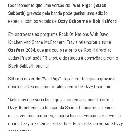
recentemente que uma versão de
“War Pigs” (Black
Sabbath)
gravada pela banda pode ganhar uma edição
especial com os vocais de
Ozzy Osbourne
e
Rob Halford
.
Em entrevista ao programa
Rock Of Nations With Dave
Kinchen And Shane McEachern
, Travis relembrou a turnê
Ozzfest 2004
, que marcou o retorno de Rob Halford ao
Judas Priest após 13 anos, e destacou a convivência com o
Black Sabbath original.
Sobre o cover de “War Pigs”, Travis contou que a gravação
ocorreu antes mesmo do falecimento de Ozzy Osbourne:
“Achamos que seria legal gravar um cover como tributo a
Ozzy. Recebemos a bênção da Sharon Osbourne. Fizemos
nossa versão e um vídeo, e agora há uma versão que deve sair
com o Ozzy realmente cantando — Rob canta um verso e Ozzy