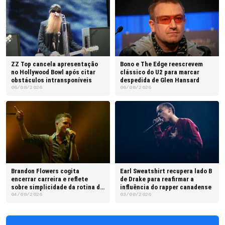
ZZ Top cancela apresentação
Bono e The Edge reescrevem
no Hollywood Bowl após citar
clássico do U2 para marcar
obstáculos intransponíveis
despedida de Glen Hansard
06/08/2026
06/08/2026
Brandon Flowers cogita
Earl Sweatshirt recupera lado B
encerrar carreira e reflete
de Drake para reafirmar a
sobre simplicidade da rotina do
influência do rapper canadense
pai
04/08/2026
03/08/2026