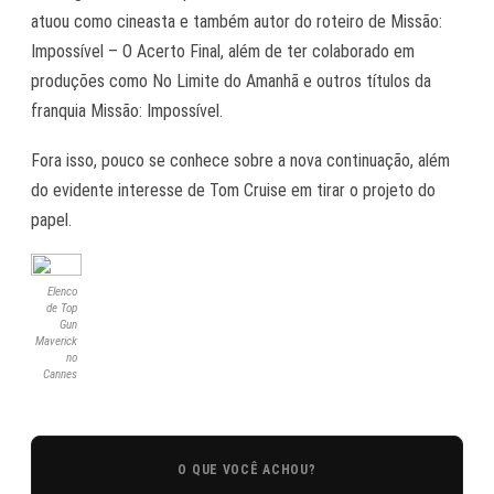
atuou como cineasta e também autor do roteiro de
Missão:
Impossível – O Acerto Final
, além de ter colaborado em
produções como
No Limite do Amanhã
e outros títulos da
franquia Missão: Impossível
.
Fora isso, pouco se conhece sobre a nova continuação, além
do evidente interesse de Tom Cruise em tirar o projeto do
papel.
Elenco
de Top
Gun
Maverick
no
Cannes
O QUE VOCÊ ACHOU?