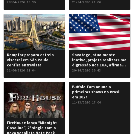
do seu novo álbum “Rise of
28/04/2026 18:36
21/04/2026 21:06
the Damned…”: 6 de junho
de 2026.
Kampfar prepara estreia
Savatage, atualmente
visceral em São Paulo:
inativo, projeta realizar uma
confira entrevista
digressão nos EUA, afirma
Chris Caffery
21/04/2026 21:04
20/04/2026 20:43
Buffalo Tom anuncia
primeiros shows no Brasil
em 2027
11/03/2026 17:04
FireHouse lança “Midnight
Gasoline”, 2º single com o
novo vocalista Nate Peck