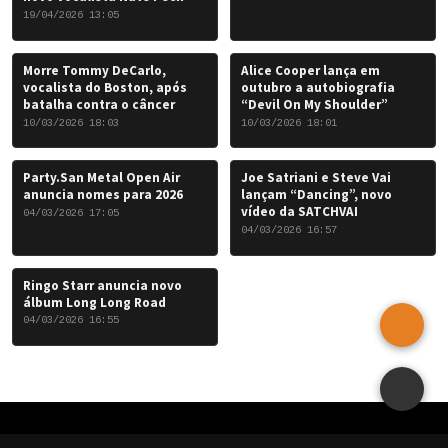
19/04/2026 13:05
Morre Tommy DeCarlo,
Alice Cooper lança em
vocalista do Boston, após
outubro a autobiografia
batalha contra o câncer
“Devil On My Shoulder”
10/03/2026 18:03
10/03/2026 18:01
Party.San Metal Open Air
Joe Satriani e Steve Vai
anuncia nomes para 2026
lançam “Dancing”, novo
vídeo da SATCHVAI
04/03/2026 17:05
04/03/2026 16:57
Ringo Starr anuncia novo
álbum Long Long Road
04/03/2026 16:55