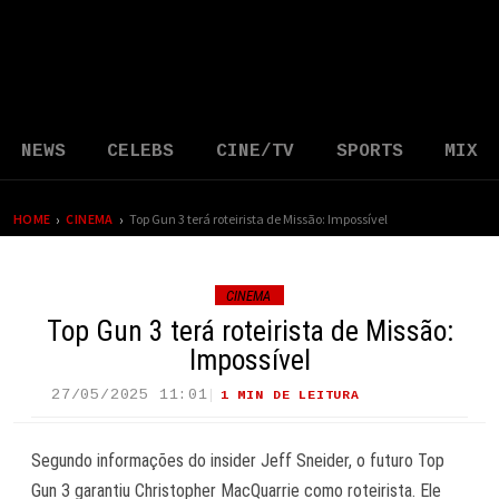
NEWS
CELEBS
CINE/TV
SPORTS
MIX
›
›
HOME
CINEMA
Top Gun 3 terá roteirista de Missão: Impossível
CINEMA
Top Gun 3 terá roteirista de Missão:
Impossível
27/05/2025 11:01
1 MIN DE LEITURA
26 VIEWS
Segundo informações do insider Jeff Sneider, o futuro
Top
Gun 3
garantiu Christopher MacQuarrie como roteirista. Ele