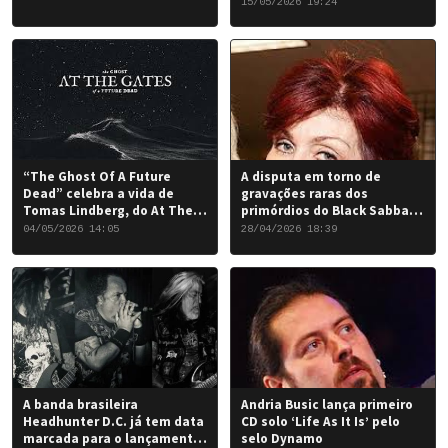
em Nova York
15/05/2026 19:24
“The Ghost Of A Future
A disputa em torno de
Dead” celebra a vida de
gravações raras dos
Tomas Lindberg, do At The
primórdios do Black Sabbath
Gates
chegou a um desfecho
04/05/2026 14:05
28/04/2026 18:39
favorável para a banda.
A banda brasileira
Andria Busic lança primeiro
Headhunter D.C. já tem data
CD solo ‘Life As It Is’ pelo
marcada para o lançamento
selo Dynamo