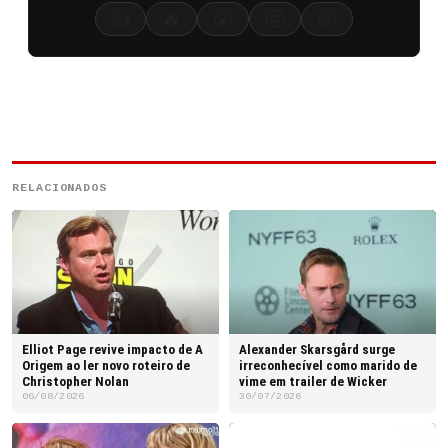
👍
🔥
😮
😢
😡
RELACIONADOS
Elliot Page revive impacto de A
Alexander Skarsgård surge
Origem ao ler novo roteiro de
irreconhecível como marido de
Christopher Nolan
vime em trailer de Wicker
06/08/2026
30/07/2026