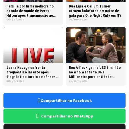
Família confirma melhora no
Dua Lipa e Callum Turner
estado de saúde de Perez
atraem holofotes em noite de
Hilton após transmissão ao
gala para One Night Only em NY
vivo
06/08/2026
03/08/2026
Jeana Keough enfrenta
Ben Affleck ganha US$ 1 milhão
prognóstico incerto após
no Who Wants to Be a
diagnóstico tardio de câncer na
Millionaire para entidade
língua
beneficente
30/07/2026
30/07/2026
Compartilhar no Facebook
Compartilhar no WhatsApp