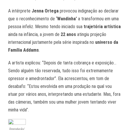
A intérprete
Jenna Ortega
provocou indignação ao declarar
que o reconhecimento de
‘Wandinha’
a transformou em uma
pessoa infeliz. Mesmo tendo iniciado sua
trajetória artística
ainda na infância, a jovem de
22 anos
atingiu projeção
internacional justamente pela série inspirada no
universo da
Família Addams
.
A artista explicou:
“Depois de tanta cobrança e exposição…
Sendo alguém tão reservada, tudo isso foi extremamente
opressor e amedrontador”
. Ela acrescentou, em tom de
desabafo:
“Estou envolvida em uma produção na qual vou
atuar por vários anos, interpretando uma estudante. Mas, fora
das câmeras, também sou uma mulher jovem tentando viver
minha vida”
.
Reprodução/