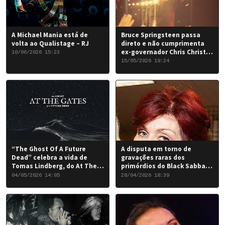
A Michael Mania está de
Bruce Springsteen passa
volta ao Qualistage – RJ
direto e não cumprimenta
ex-governador Chris Christie
10/06/2026 15:23
em Nova York
15/05/2026 19:24
“The Ghost Of A Future
A disputa em torno de
Dead” celebra a vida de
gravações raras dos
Tomas Lindberg, do At The
primórdios do Black Sabbath
Gates
chegou a um desfecho
04/05/2026 14:05
28/04/2026 18:39
favorável para a banda.