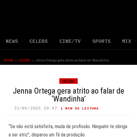
NEWS
CELEBS
CINE/TV
SPORTS
MIX
›
›
HOME
CELEBS
Jenna Ortega gera atrito ao falar de ‘Wandinha’
CELEBS
Jenna Ortega gera atrito ao falar de
‘Wandinha’
31/05/2025 20:47
1 MIN DE LEITURA
38 VIEWS
“Se não está satisfeita, muda de profissão. Ninguém te obriga
a ser atriz”, disparou um fã da produção.