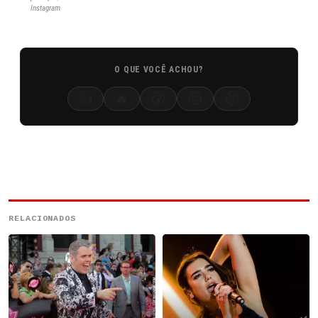
Instagram
O QUE VOCÊ ACHOU?
👍
🔥
😮
😢
😡
RELACIONADOS