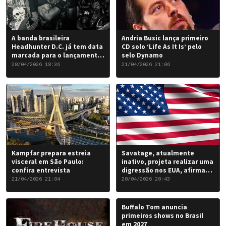
A banda brasileira
Andria Busic lança primeiro
Headhunter D.C. já tem data
CD solo ‘Life As It Is’ pelo
marcada para o lançamento
selo Dynamo
do seu novo álbum “Rise of
28/04/2026 18:36
21/04/2026 21:06
the Damned…”: 6 de junho
de 2026.
Kampfar prepara estreia
Savatage, atualmente
visceral em São Paulo:
inativo, projeta realizar uma
confira entrevista
digressão nos EUA, afirma
Chris Caffery
21/04/2026 21:04
20/04/2026 20:43
Buffalo Tom anuncia
primeiros shows no Brasil
em 2027