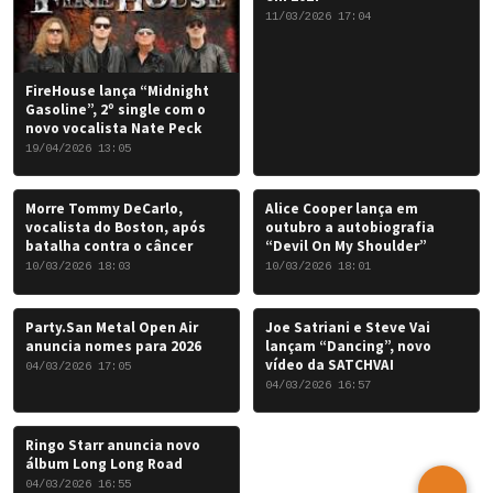
11/03/2026 17:04
FireHouse lança “Midnight
Gasoline”, 2º single com o
novo vocalista Nate Peck
19/04/2026 13:05
Morre Tommy DeCarlo,
Alice Cooper lança em
vocalista do Boston, após
outubro a autobiografia
batalha contra o câncer
“Devil On My Shoulder”
10/03/2026 18:03
10/03/2026 18:01
Party.San Metal Open Air
Joe Satriani e Steve Vai
anuncia nomes para 2026
lançam “Dancing”, novo
vídeo da SATCHVAI
04/03/2026 17:05
04/03/2026 16:57
Ringo Starr anuncia novo
álbum Long Long Road
04/03/2026 16:55