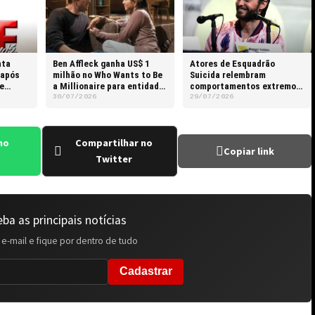
nta
Ben Affleck ganha US$ 1
Atores de Esquadrão
 após
milhão no Who Wants to Be
Suicida relembram
e
a Millionaire para entidade
comportamentos extremos
beneficente
de Jared Leto nos
30/07/2026
29/07/2026
bastidores
no
Compartilhar no
Copiar link
Twitter
ba as principais notícias
 e-mail e fique por dentro de tudo
Cadastrar