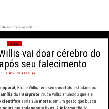
Família de Bruce Willis vai doar cérebro do ator à ciência após seu falecimento
CELEBS
Willis vai doar cérebro do
 após seu falecimento
06
2 MIN DE LEITURA
110 VIEWS
TSHIRT
TARIK SKUBAL DEFENDE
LADO B DE
ESTRATÉGIA DOS
emporal
, Bruce Willis terá seu
encéfalo
estudado por
A REAFIRMAR
DODGERS APÓS CRÍTICAS
CIA DO
SOBRE HEGEMONIA DA
família
do
intérprete
Bruce Willis anunciou que ele
ANADENSE
FRANQUIA
científica
após sua
morte
, em um gesto que busca
ologias neurodegenerativas
. A
informação
foi