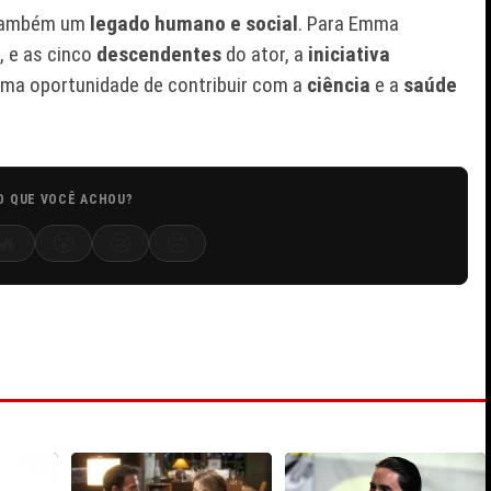
também um
legado humano e social
. Para Emma
, e as cinco
descendentes
do ator, a
iniciativa
ma oportunidade de contribuir com a
ciência
e a
saúde
O QUE VOCÊ ACHOU?
🔥
😮
😢
😡