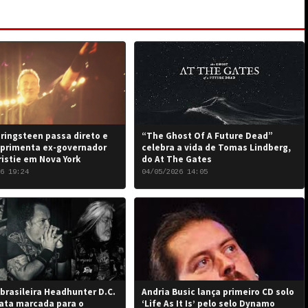
ringsteen passa direto e
“The Ghost Of A Future Dead”
primenta ex-governador
celebra a vida de Tomas Lindberg,
ristie em Nova York
do At The Gates
6 19:24
04/05/2026 14:05
brasileira Headhunter D.C.
Andria Busic lança primeiro CD solo
ata marcada para o
‘Life As It Is’ pelo selo Dynamo