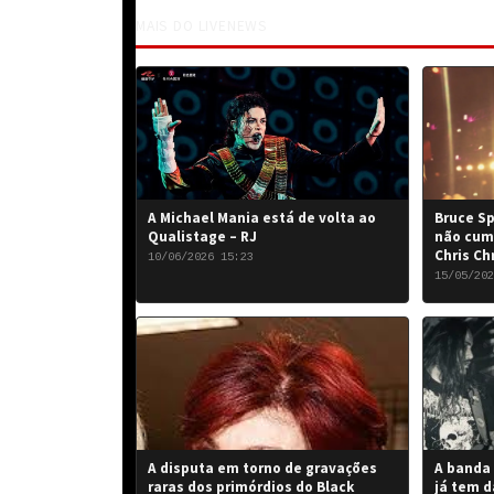
MAIS DO LIVENEWS
A Michael Mania está de volta ao
Bruce Sp
Qualistage – RJ
não cum
Chris Ch
10/06/2026 15:23
15/05/202
A disputa em torno de gravações
A banda 
raras dos primórdios do Black
já tem d