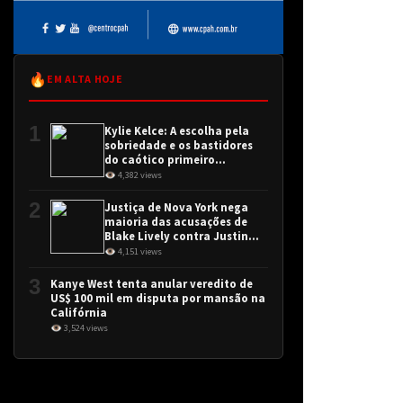
🔥
EM ALTA HOJE
1
Kylie Kelce: A escolha pela
sobriedade e os bastidores
do caótico primeiro
encontro
👁 4,382 views
2
Justiça de Nova York nega
maioria das acusações de
Blake Lively contra Justin
Baldoni
👁 4,151 views
3
Kanye West tenta anular veredito de
US$ 100 mil em disputa por mansão na
Califórnia
👁 3,524 views