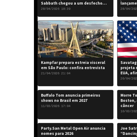
Sabbath chegou a um desfecho
lançame
favorável para a banda.
“Rise of
28/04/2026 18:39
28/04/202
de 2026.
Kampfar prepara estreia visceral
Savatage
em São Paulo: confira entrevista
projeta 
EUA, afi
21/04/2026 21:04
20/04/202
Buffalo Tom anuncia primeiros
Morre To
shows no Brasil em 2027
Boston, 
câncer
11/03/2026 17:04
10/03/202
Party.San Metal Open Air anuncia
Joe Satr
nomes para 2026
“Dancing