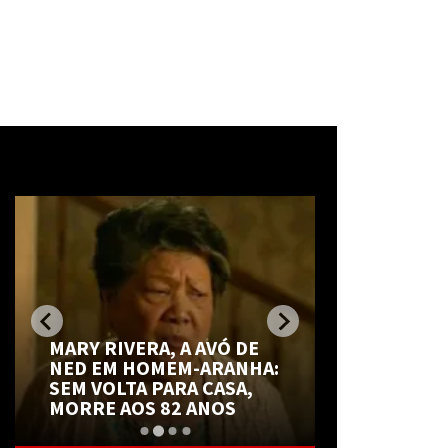
Mais notícias
BRANDON 
MARY RIVERA, A AVÓ DE
COGITA E
NED EM HOMEM-ARANHA:
CARREIRA 
SEM VOLTA PARA CASA,
SOBRE SIM
MORRE AOS 82 ANOS
ROTINA DO