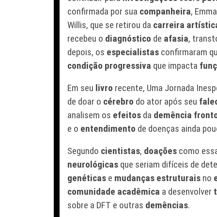
confirmada por sua
companheira
, Emma 
Willis, que se retirou da
carreira artístic
recebeu o
diagnóstico
de
afasia
, trans
depois, os
especialistas
confirmaram qu
condição progressiva
que impacta
funç
Em seu
livro
recente,
Uma Jornada Inesp
de doar o
cérebro
do ator após seu
fale
analisem os
efeitos
da
demência front
e o
entendimento
de doenças ainda pou
Segundo
cientistas
,
doações
como essa 
neurológicas
que seriam difíceis de dete
genéticas
e
mudanças estruturais
no
comunidade acadêmica
a desenvolver
sobre a DFT e outras
demências
.