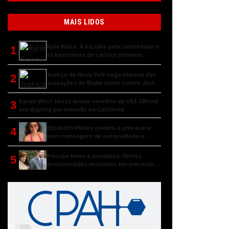
MAIS LIDOS
Kylie Kelce: A escolha pela sobriedade e
1
os bastidores do caótico primeiro
encontro
Justiça de Nova York nega maioria das
2
acusações de Blake Lively contra Justin
Baldoni
Kanye West tenta anular veredito de US$ 100 mil
3
em disputa por mansão na Califórnia
Elizabeth Hurley celebra a primavera
4
com mensagem de autocuidado e
conexão natural
Príncipe Harry e jornalista: flertes
5
descontraídos revelados em processo
judicial