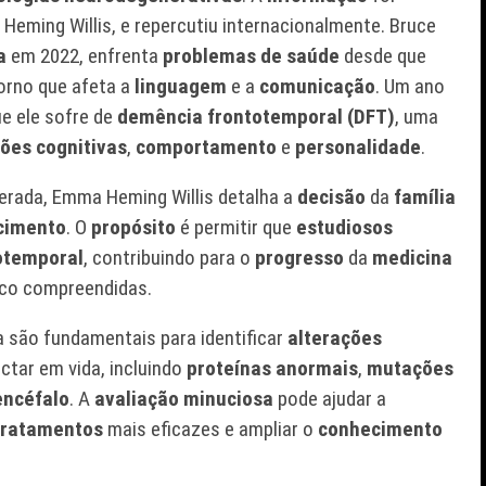
Heming Willis, e repercutiu internacionalmente. Bruce
a
em 2022, enfrenta
problemas de saúde
desde que
torno que afeta a
linguagem
e a
comunicação
. Um ano
e ele sofre de
demência frontotemporal (DFT)
, uma
ões cognitivas
,
comportamento
e
personalidade
.
erada
, Emma Heming Willis detalha a
decisão
da
família
cimento
. O
propósito
é permitir que
estudiosos
otemporal
, contribuindo para o
progresso
da
medicina
co compreendidas.
são fundamentais para identificar
alterações
ctar em vida, incluindo
proteínas anormais
,
mutações
encéfalo
. A
avaliação minuciosa
pode ajudar a
tratamentos
mais eficazes e ampliar o
conhecimento