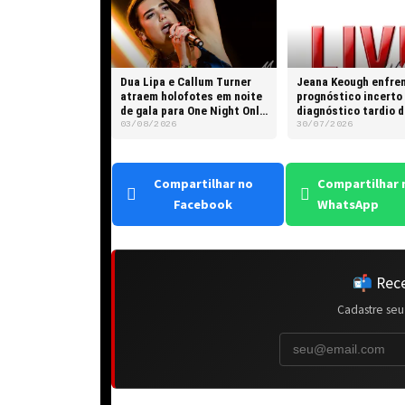
Dua Lipa e Callum Turner
Jeana Keough enfre
atraem holofotes em noite
prognóstico incerto
de gala para One Night Only
diagnóstico tardio d
em NY
câncer na língua
03/08/2026
30/07/2026
Compartilhar no
Compartilhar 
Facebook
WhatsApp
📬 Rece
Cadastre seu