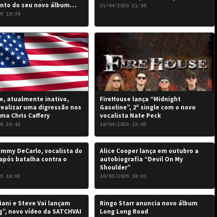
nto do seu novo álbum
21/04/2026 21:06
 the Damned…”: 6 de junho
6 18:36
, atualmente inativo,
FireHouse lança “Midnight
realizar uma digressão nos
Gasoline”, 2º single com o novo
rma Chris Caffery
vocalista Nate Peck
6 20:43
19/04/2026 13:05
mmy DeCarlo, vocalista do
Alice Cooper lança em outubro a
após batalha contra o
autobiografia “Devil On My
Shoulder”
6 18:03
10/03/2026 18:01
iani e Steve Vai lançam
Ringo Starr anuncia novo álbum
”, novo vídeo da SATCHVAI
Long Long Road