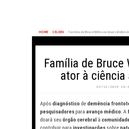
›
›
HOME
CELEBS
Família de Bruce 
ator à ciência
03/12/2025 18:
BRANDON FLOWERS
EARL SWEA
COGITA ENCERRAR
RECUPERA 
Após
diagnóstico
de
demência frontot
CARREIRA E REFLETE
DRAKE PAR
SOBRE SIMPLICIDADE DA
A INFLUÊN
pesquisadores
para
avanço médico
. A
ROTINA DO PAI
RAPPER C
doará seu
órgão cerebral
à
comunidade 
contribuir para
investigações
sobre
pat