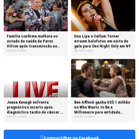
Família confirma melhora no
Dua Lipa e Callum Turner
estado de saúde de Perez
atraem holofotes em noite de
Hilton após transmissão ao
gala para One Night Only em NY
vivo
06/08/2026
03/08/2026
Jeana Keough enfrenta
Ben Affleck ganha US$ 1 milhão
prognóstico incerto após
no Who Wants to Be a
diagnóstico tardio de câncer na
Millionaire para entidade
língua
beneficente
30/07/2026
30/07/2026
Compartilhar no Facebook