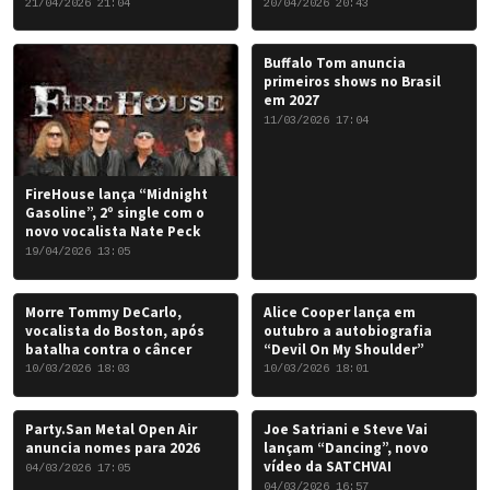
Chris Caffery
21/04/2026 21:04
20/04/2026 20:43
Buffalo Tom anuncia
primeiros shows no Brasil
em 2027
11/03/2026 17:04
FireHouse lança “Midnight
Gasoline”, 2º single com o
novo vocalista Nate Peck
19/04/2026 13:05
Morre Tommy DeCarlo,
Alice Cooper lança em
vocalista do Boston, após
outubro a autobiografia
batalha contra o câncer
“Devil On My Shoulder”
10/03/2026 18:03
10/03/2026 18:01
Party.San Metal Open Air
Joe Satriani e Steve Vai
anuncia nomes para 2026
lançam “Dancing”, novo
vídeo da SATCHVAI
04/03/2026 17:05
04/03/2026 16:57