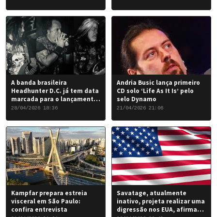
favorável para a banda.
A banda brasileira
Andria Busic lança primeiro
Headhunter D.C. já tem data
CD solo ‘Life As It Is’ pelo
marcada para o lançamento
selo Dynamo
do seu novo álbum “Rise of
28/04/2026 18:36
21/04/2026 21:06
the Damned…”: 6 de junho
de 2026.
Kampfar prepara estreia
Savatage, atualmente
visceral em São Paulo:
inativo, projeta realizar uma
confira entrevista
digressão nos EUA, afirma