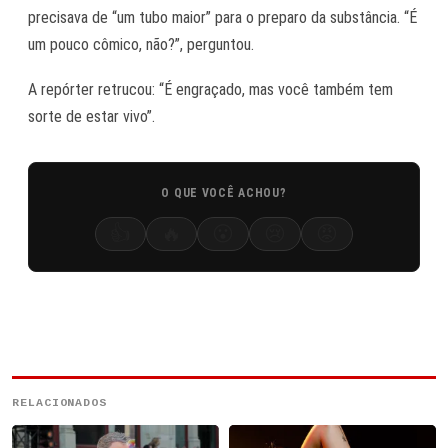
precisava de “um tubo maior” para o preparo da substância. “É
um pouco cômico, não?”, perguntou.
A repórter retrucou: “É engraçado, mas você também tem
sorte de estar vivo”.
O QUE VOCÊ ACHOU?
👍
🔥
😮
😢
😡
RELACIONADOS