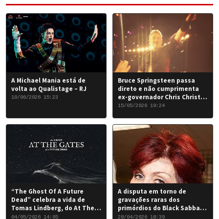
A Michael Mania está de
Bruce Springsteen passa
volta ao Qualistage – RJ
direto e não cumprimenta
ex-governador Chris Christie
10/06/2026 15:23
em Nova York
15/05/2026 19:24
“The Ghost Of A Future
A disputa em torno de
Dead” celebra a vida de
gravações raras dos
Tomas Lindberg, do At The
primórdios do Black Sabbath
Gates
chegou a um desfecho
04/05/2026 14:05
28/04/2026 18:39