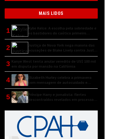
MAIS LIDOS
Kylie Kelce: A escolha pela sobriedade e
1
os bastidores do caótico primeiro
encontro
Justiça de Nova York nega maioria das
2
acusações de Blake Lively contra Justin
Baldoni
Kanye West tenta anular veredito de US$ 100 mil
3
em disputa por mansão na Califórnia
Elizabeth Hurley celebra a primavera
4
com mensagem de autocuidado e
conexão natural
Príncipe Harry e jornalista: flertes
5
descontraídos revelados em processo
judicial