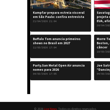
Kampfar prepara estreia visceral
Savatage
em São Paulo: confira entrevista
projeta 
EUA, afi
21/04/2026 21:04
20/04/202
Buffalo Tom anuncia primeiros
Morre To
shows no Brasil em 2027
Boston, 
câncer
11/03/2026 17:04
10/03/202
Party.San Metal Open Air anuncia
Joe Satr
nomes para 2026
“Dancing
04/03/2026 17:05
04/03/202
© 2026
Live News
. Todos os direitos reservados.