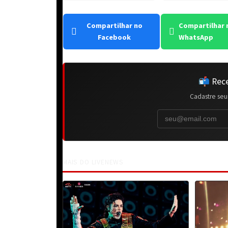
Compartilhar no
Compartilhar 
Facebook
WhatsApp
📬 Rece
Cadastre seu
MAIS DO LIVENEWS