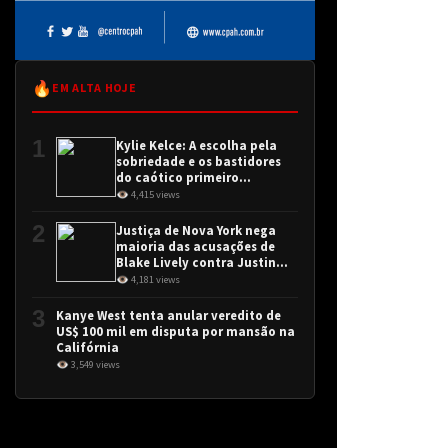
🔥
EM ALTA HOJE
1
Kylie Kelce: A escolha pela
sobriedade e os bastidores
do caótico primeiro
encontro
👁 4,415 views
2
Justiça de Nova York nega
maioria das acusações de
Blake Lively contra Justin
Baldoni
👁 4,181 views
3
Kanye West tenta anular veredito de
US$ 100 mil em disputa por mansão na
Califórnia
👁 3,549 views