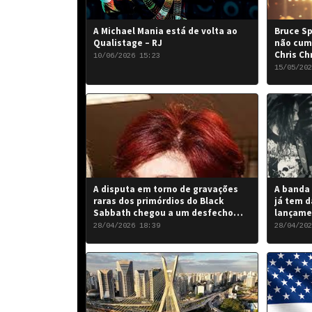
A Michael Mania está de volta ao
Bruce Sp
Qualistage – RJ
não cum
Chris Ch
10/06/2026 15:23
15/05/202
A disputa em torno de gravações
A banda 
raras dos primórdios do Black
já tem d
Sabbath chegou a um desfecho
lançame
favorável para a banda.
“Rise of
28/04/2026 18:39
28/04/202
de 2026.