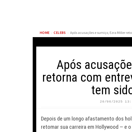
›
›
HOME
CELEBS
Após acusações
retorna com entrev
tem sid
F
SICO
ELLIOT PAGE REVIVE
M
20/06/2025 13:
AR
IMPACTO DE A ORIGEM
S
EN
AO LER NOVO ROTEIRO
A
Depois de um longo afastamento dos holo
DE CHRISTOPHER NOLAN
V
retomar sua carreira em Hollywood — e 