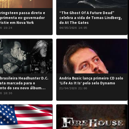
ringsteen passa direto e
“The Ghost Of A Future Dead”
primenta ex-governador
celebra a vida de Tomas Lindberg,
ristie em Nova York
do At The Gates
6 19:24
04/05/2026 14:05
brasileira Headhunter D.C.
Andria Busic lança primeiro CD solo
ata marcada para o
‘Life As It Is’ pelo selo Dynamo
nto do seu novo álbum
21/04/2026 21:06
 the Damned…”: 6 de junho
6 18:36