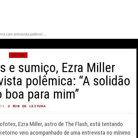
Após acusações e sumiço, Ezra Miller retorna com entrevista polêmica: “A solidão tem sido boa para mim”
CELEBS
 e sumiço, Ezra Miller
ista polêmica: “A solidão
o boa para mim”
AMÍLIA CONFIRMA
ZZ TOP CANCELA
ELHORA NO ESTADO DE
APRESENTAÇÃO N
34
2 MIN DE LEITURA
31 VIEWS
AÚDE DE PEREZ HILTON
HOLLYWOOD BOWL
PÓS TRANSMISSÃO AO
CITAR OBSTÁCULO
fotes, Ezra Miller, astro de
The Flash
, está tentando
IVO
INTRANSPONÍVEI
o retorno veio acompanhado de uma entrevista no mínimo