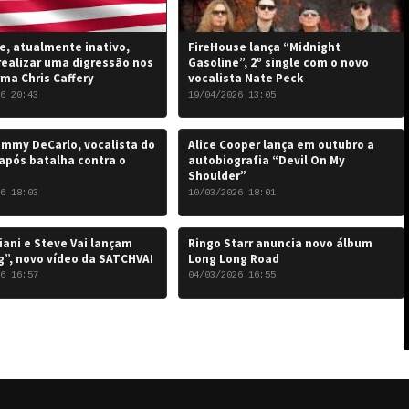
, atualmente inativo,
FireHouse lança “Midnight
realizar uma digressão nos
Gasoline”, 2º single com o novo
rma Chris Caffery
vocalista Nate Peck
6 20:43
19/04/2026 13:05
mmy DeCarlo, vocalista do
Alice Cooper lança em outubro a
após batalha contra o
autobiografia “Devil On My
Shoulder”
6 18:03
10/03/2026 18:01
iani e Steve Vai lançam
Ringo Starr anuncia novo álbum
”, novo vídeo da SATCHVAI
Long Long Road
6 16:57
04/03/2026 16:55