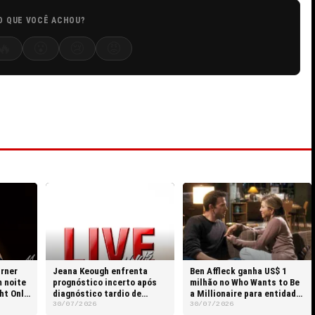
O QUE VOCÊ ACHOU?
🔥
😮
😢
😡
urner
Jeana Keough enfrenta
Ben Affleck ganha US$ 1
 noite
prognóstico incerto após
milhão no Who Wants to Be
ht Only
diagnóstico tardio de
a Millionaire para entidade
câncer na língua
beneficente
30/07/2026
30/07/2026