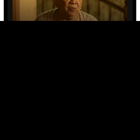
CINE/TV
Mary Rivera, a avó de Ned em
Homem-Aranha: Sem Volta Para
Casa, morre aos 82 anos
04/08/2026 · 08:05