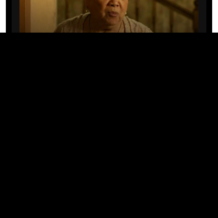
CINE/TV
Mary Rivera, a avó de Ned em
Homem-Aranha: Sem Volta Para
Casa, morre aos 82 anos
04/08/2026 · 08:05