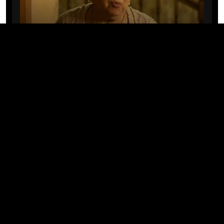
CINE/TV
Mary Rivera, a avó de Ned em
Homem-Aranha: Sem Volta Para
Casa, morre aos 82 anos
04/08/2026 · 08:05