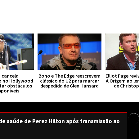
 cancela
Bono e The Edge reescrevem
Elliot Page rev
o no Hollywood
clássico do U2 para marcar
A Origem ao le
tar obstáculos
despedida de Glen Hansard
de Christo
sponíveis
de saúde de Perez Hilton após transmissão ao