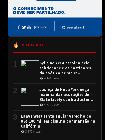
🔥
EM ALTA HOJE
1
Kylie Kelce: A escolha pela
sobriedade e os bastidores
do caótico primeiro
encontro
👁 4,446 views
2
Justiça de Nova York nega
maioria das acusações de
Blake Lively contra Justin
Baldoni
👁 4,208 views
3
Kanye West tenta anular veredito de
US$ 100 mil em disputa por mansão na
Califórnia
👁 3,572 views