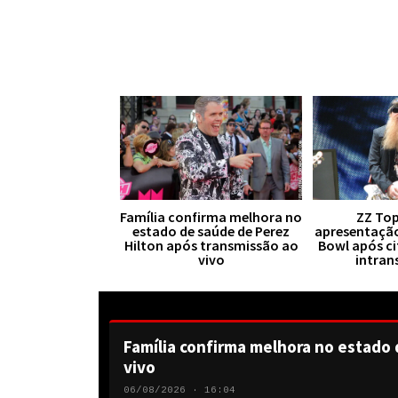
Família confirma melhora no
ZZ Top
estado de saúde de Perez
apresentaçã
Hilton após transmissão ao
Bowl após ci
vivo
intran
Família confirma melhora no estado 
vivo
06/08/2026 · 16:04