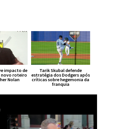
ive impacto de
Tarik Skubal defende
r novo roteiro
estratégia dos Dodgers após
pher Nolan
críticas sobre hegemonia da
franquia
Mais notícias