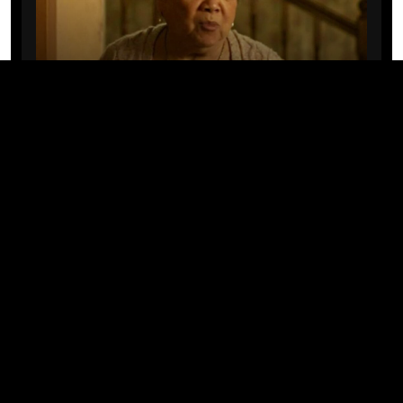
CINE/TV
Mary Rivera, a avó de Ned em
Homem-Aranha: Sem Volta Para
Casa, morre aos 82 anos
04/08/2026 · 08:05