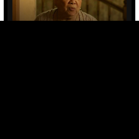
CINE/TV
Mary Rivera, a avó de Ned em
Homem-Aranha: Sem Volta Para
Casa, morre aos 82 anos
04/08/2026 · 08:05